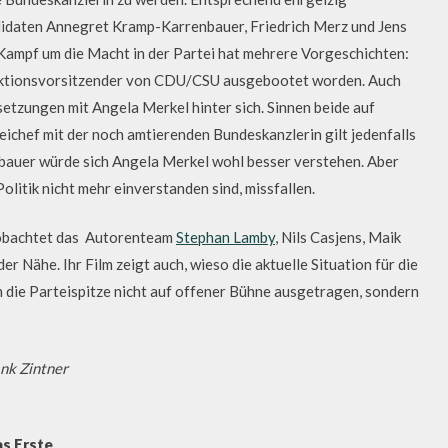
andidaten Annegret Kramp-Karrenbauer, Friedrich Merz und Jens
 Kampf um die Macht in der Partei hat mehrere Vorgeschichten:
raktionsvorsitzender von CDU/CSU ausgebootet worden. Auch
setzungen mit Angela Merkel hinter sich. Sinnen beide auf
chef mit der noch amtierenden Bundeskanzlerin gilt jedenfalls
bauer würde sich Angela Merkel wohl besser verstehen. Aber
litik nicht mehr einverstanden sind, missfallen.
eobachtet das Autorenteam
Stephan Lamby
, Nils Casjens, Maik
 Nähe. Ihr Film zeigt auch, wieso die aktuelle Situation für die
die Parteispitze nicht auf offener Bühne ausgetragen, sondern
ank Zintner
as Erste