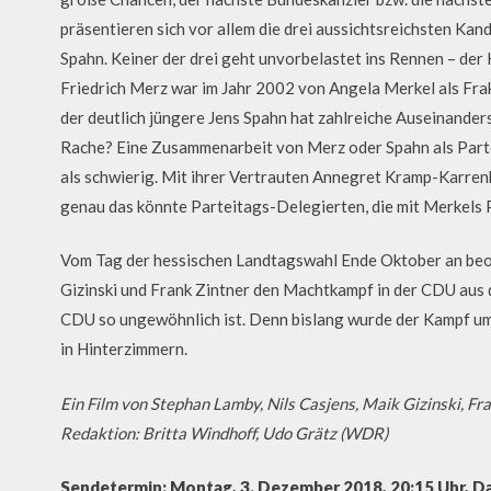
präsentieren sich vor allem die drei aussichtsreichsten K
Spahn. Keiner der drei geht unvorbelastet ins Rennen – der
Friedrich Merz war im Jahr 2002 von Angela Merkel als F
der deutlich jüngere Jens Spahn hat zahlreiche Auseinander
Rache? Eine Zusammenarbeit von Merz oder Spahn als Partei
als schwierig. Mit ihrer Vertrauten Annegret Kramp-Karren
genau das könnte Parteitags-Delegierten, die mit Merkels Po
Vom Tag der hessischen Landtagswahl Ende Oktober an b
Gizinski und Frank Zintner den Machtkampf in der CDU aus der
CDU so ungewöhnlich ist. Denn bislang wurde der Kampf um 
in Hinterzimmern.
Ein Film von Stephan Lamby, Nils Casjens, Maik Gizinski, Fr
Redaktion: Britta Windhoff, Udo Grätz (WDR)
Sendetermin: Montag, 3. Dezember 2018, 20:15 Uhr, D