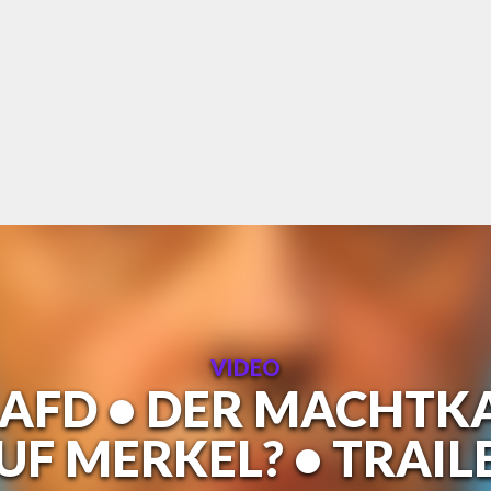
VIDEO
AFD • DER MACHTK
UF MERKEL? • TRAIL