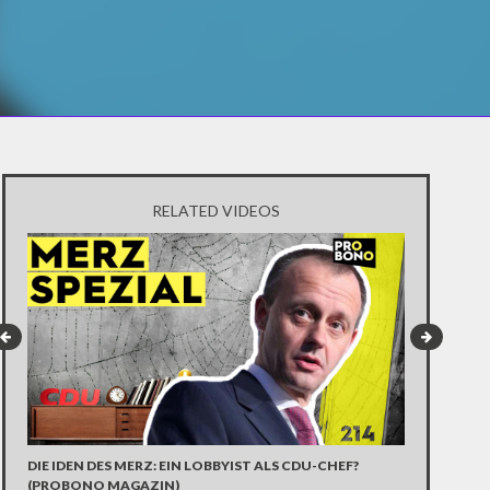
RELATED VIDEOS
DIE IDEN DES MERZ: EIN LOBBYIST ALS CDU-CHEF?
ANDREA NAH
(PROBONO MAGAZIN)
ÜBER DEM L