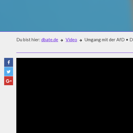
Du bist hier:
dbate.de
Video
Umgang mit der AfD • De
Video
UMGANG MIT DER AFD • DE
AUF MERKEL? • TRAILER