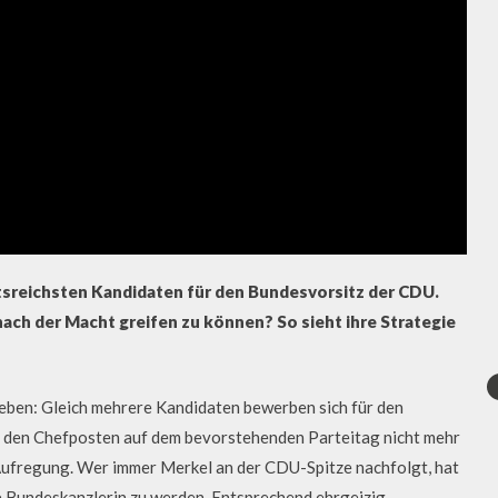
tsreichsten Kandidaten für den Bundesvorsitz der CDU.
nach der Macht greifen zu können? So sieht ihre Strategie
geben: Gleich mehrere Kandidaten bewerben sich für den
r den Chefposten auf dem bevorstehenden Parteitag nicht mehr
 Aufregung. Wer immer Merkel an der CDU-Spitze nachfolgt, hat
e Bundeskanzlerin zu werden. Entsprechend ehrgeizig