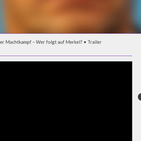
r Machtkampf – Wer folgt auf Merkel? • Trailer
R MACHTKAMPF – WER FOLGT