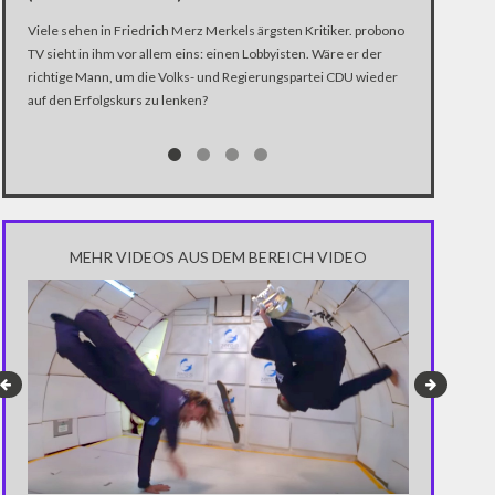
Viele sehen in Friedrich Merz Merkels ärgsten Kritiker. probono
Die Koalition
TV sieht in ihm vor allem eins: einen Lobbyisten. Wäre er der
abgeschlossen.
richtige Mann, um die Volks- und Regierungspartei CDU wieder
innerhalb der 
auf den Erfolgskurs zu lenken?
Vorsitz der Pa
Fraktionsvorsi
äußerte sich 
Bundeskanzleri
Koalitionspart
MEHR VIDEOS AUS DEM BEREICH VIDEO