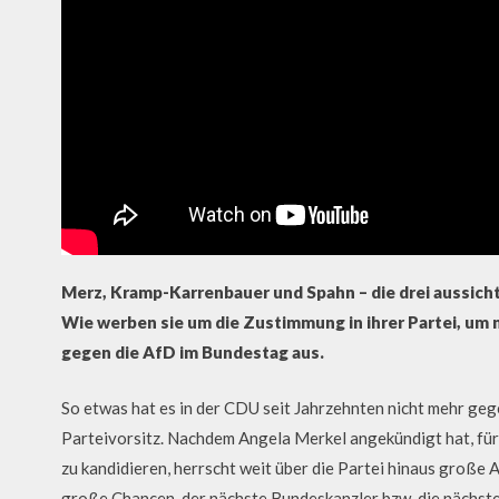
Merz, Kramp-Karrenbauer und Spahn – die drei aussich
Wie werben sie um die Zustimmung in ihrer Partei, um 
gegen die AfD im Bundestag aus.
So etwas hat es in der CDU seit Jahrzehnten nicht mehr ge
Parteivorsitz. Nachdem Angela Merkel angekündigt hat, fü
zu kandidieren, herrscht weit über die Partei hinaus große
große Chancen, der nächste Bundeskanzler bzw. die nächst