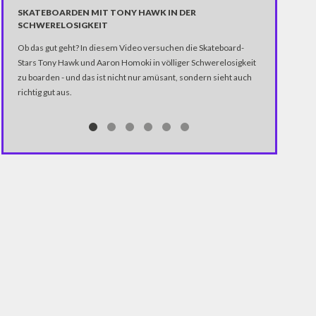
SKATEBOARDEN MIT TONY HAWK IN DER
GROSSBRITA
SCHWERELOSIGKEIT
EN BREXIT
Ob das gut geht? In diesem Video versuchen die Skateboard-
Ungefähr drei 
Stars Tony Hawk und Aaron Homoki in völliger Schwerelosigkeit
klar ist, dass
zu boarden - und das ist nicht nur amüsant, sondern sieht auch
abnabeln wolle
richtig gut aus.
Regierung in i
versammelten 
Vereinten Köni
Motto #1DayWi