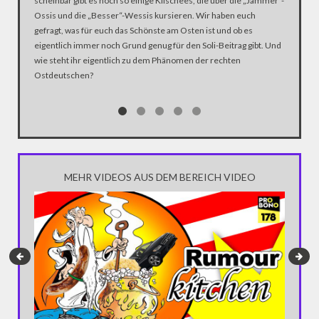
scheinbar gibt es noch so einige Klischees, die über die „Jammer“-
so Claud
Ossis und die „Besser“-Wessis kursieren. Wir haben euch
Demonstr
gefragt, was für euch das Schönste am Osten ist und ob es
eigentlich immer noch Grund genug für den Soli-Beitrag gibt. Und
wie steht ihr eigentlich zu dem Phänomen der rechten
Ostdeutschen?
MEHR VIDEOS AUS DEM BEREICH VIDEO