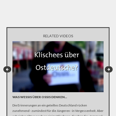
RELATED VIDEOS
WAS WESSIS ÜBER OSSIS DENKEN...
TAG DE
SPRAC
Die Erinnerungen an ein geteiltes Deutschland rücken
Die meis
zunehmend - zumindest für die Jüngeren - in Vergessenheit. Aber
zu komme