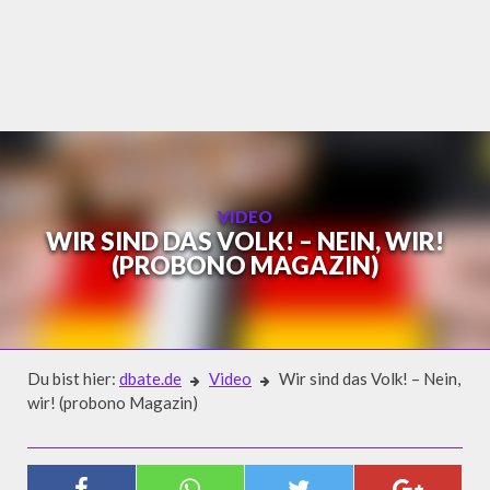
Skip
to
content
VIDEO
WIR SIND DAS VOLK! – NEIN, WIR!
(PROBONO MAGAZIN)
Du bist hier:
dbate.de
Video
Wir sind das Volk! – Nein,
wir! (probono Magazin)
Video
WIR SIND DAS VOLK! – NEIN, WIR!