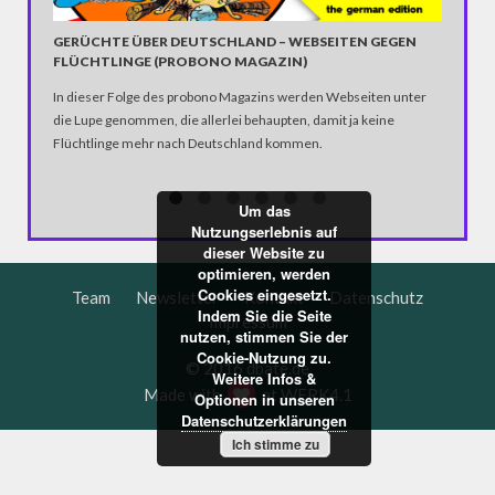
VAULT 7
GERÜCHTE ÜBER DEUTSCHLAND – WEBSEITEN GEGEN
FLÜCHTLINGE (PROBONO MAGAZIN)
Der US-a
In dieser Folge des probono Magazins werden Webseiten unter
Hacks un
die Lupe genommen, die allerlei behaupten, damit ja keine
kommen. 
Flüchtlinge mehr nach Deutschland kommen.
berichtet
8.000 Do
Enthüllu
Um das
Nutzungserlebnis auf
dieser Website zu
optimieren, werden
Cookies eingesetzt.
Team
Newsletter
Kontakt
Datenschutz
Indem Sie die Seite
Impressum
nutzen, stimmen Sie der
Cookie-Nutzung zu.
© 2016 dbate.de
Weitere Infos &
Made with
at
WERK4.1
Optionen in unseren
Datenschutzerklärungen
Ich stimme zu