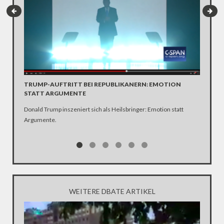
TILO JU
MEDIE
TRUMP-AUFTRITT BEI REPUBLIKANERN: EMOTION
STATT ARGUMENTE
Was habe
übermäßi
Donald Trump inszeniert sich als Heilsbringer: Emotion statt
Blogger T
Argumente.
zwischen
WEITERE DBATE ARTIKEL