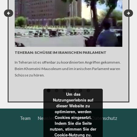
TEHERAN: SCHÜSSE IM IRANISCHEN PARLAMENT
WAS VO
EIN VI
In Teheran ist es offenbar zu koordinierten Angriffen gekommen.
Mutti Mer
Beim Khomeini-Mausoleum und im iranischen Parlament waren
aktuelle 
Schüsse zu hören.
der Bund
gehandel
eingefan
Um das
Nutzungserlebnis auf
zusamme
dieser Website zu
optimieren, werden
Cookies eingesetzt.
Team
Newsletter
Kontakt
Datenschutz
Indem Sie die Seite
Impressum
nutzen, stimmen Sie der
Cookie-Nutzung zu.