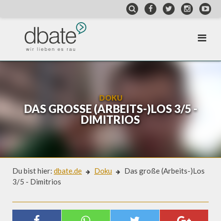
Skip
to
content
DOKU
DAS GROSSE (ARBEITS-)LOS 3/5 - D
IMITRIOS
Du bist hier:
dbate.de
Doku
Das große (Arbeits-)Los
3/5 - Dimitrios
Doku
DAS GROSSE (ARBEITS-)LOS 3/5 - D