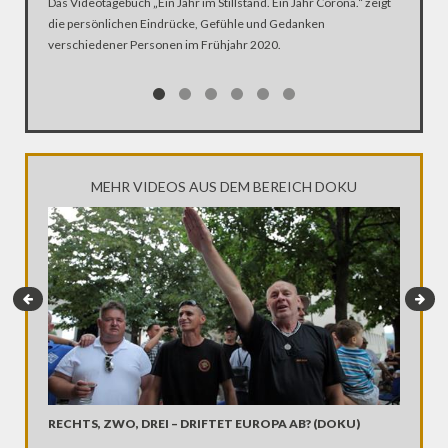
Das Videotagebuch „Ein Jahr im Stillstand. Ein Jahr Corona.“ zeigt
die persönlichen Eindrücke, Gefühle und Gedanken
Was ist 
verschiedener Personen im Frühjahr 2020.
Ehen seg
Kirche Z
MEHR VIDEOS AUS DEM BEREICH DOKU
MEINE 
Maria ka
letzten W
Frage des
und derj
Angesich
letzten T
Erfolgse
RECHTS, ZWO, DREI – DRIFTET EUROPA AB? (DOKU)
nicht geh