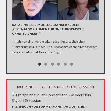
LIVEST
FERNS
Neben de
Akademie
KATARINA BARLEY UND ALEXANDER KLUGE:
Diskussi
„GEGENALGORITHMEN FÜR EINE EUROPÄISCHE
ÖFFENTLICHKEIT“
Im Rahmen einer Veranstaltung des niedersächsischen
Ministeriums für Bundes- und Europaangelegenheiten sprechen
Katarina Barley und Alexander Kluge.
MEHR VIDEOS AUS DEM BEREICH DISKUSSION
FREISPRUCH FÜR BÖHMERMANN - JA ODER NEIN?