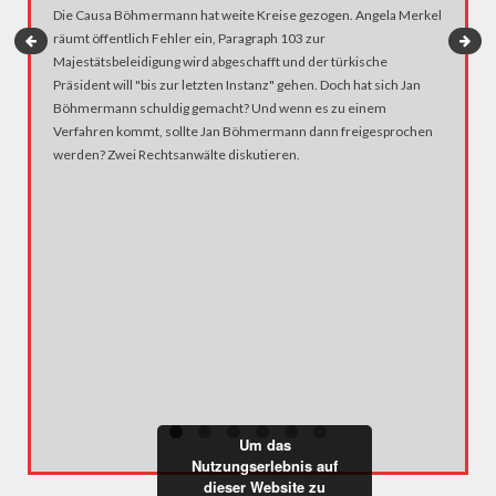
Die Causa Böhmermann hat weite Kreise gezogen. Angela Merkel
räumt öffentlich Fehler ein, Paragraph 103 zur
Majestätsbeleidigung wird abgeschafft und der türkische
Präsident will "bis zur letzten Instanz" gehen. Doch hat sich Jan
Böhmermann schuldig gemacht? Und wenn es zu einem
Verfahren kommt, sollte Jan Böhmermann dann freigesprochen
werden? Zwei Rechtsanwälte diskutieren.
"HABEN
Wow: Tru
der repu
Unmöglic
und könn
nach den 
auf einen
Orbánism
Um das
Nutzungserlebnis auf
dieser Website zu