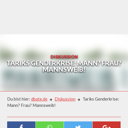
Skip
to
content
DISKUSSION
TARIKS GENDERKRISE: MANN? FRAU?
MANNSWEIB!
Du bist hier:
dbate.de
Diskussion
Tariks Genderkrise:
Mann? Frau? Mannsweib!
Diskussion
TARIKS GENDERKRISE: MANN?