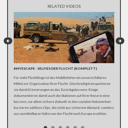
RELATED VIDEOS
#MYESCAPE - SELFIES DER FLUCHT (KOMPLETT)
DIE FL
Für viele Flüchtlinge ist das Mobiltelefon ein unverzichtbares
Die Mach
Mittel zur Organisation ihrer Flucht. Gleichzeitig transportieren
komplizi
sie damit Erinnerungen an das Zurückgelassene. Einige
einfach, 
dokumentieren damit auch die Stationen auf ihrer Reise in eine
aktuellen
bessere, vor allem sichere Zukunft. In den sozialen Netzwerken
sein. Tr
kursieren zahllose Clips, die nicht aus sicherem Abstand, sondern
Versuch,
aus unmittelbarer Nähe von der Flucht nach Europa erzählen.
Nebenbei