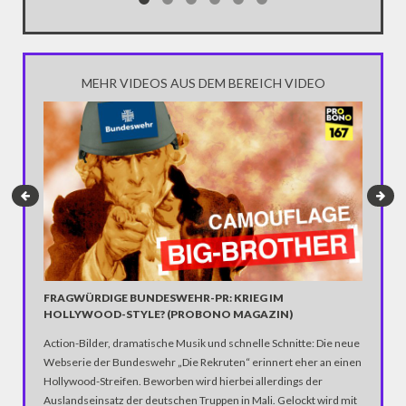
MEHR VIDEOS AUS DEM BEREICH VIDEO
TARIKS
Gibt es 
kackende
als "Gen
Authentiz
FRAGWÜRDIGE BUNDESWEHR-PR: KRIEG IM
HOLLYWOOD-STYLE? (PROBONO MAGAZIN)
Action-Bilder, dramatische Musik und schnelle Schnitte: Die neue
Webserie der Bundeswehr „Die Rekruten“ erinnert eher an einen
Hollywood-Streifen. Beworben wird hierbei allerdings der
Auslandseinsatz der deutschen Truppen in Mali. Gelockt wird mit