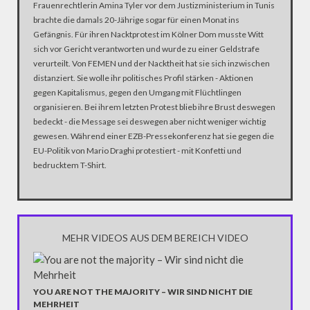
Frauenrechtlerin Amina Tyler vor dem Justizministerium in Tunis
brachte die damals 20-Jährige sogar für einen Monat ins
Gefängnis. Für ihren Nacktprotest im Kölner Dom musste Witt
sich vor Gericht verantworten und wurde zu einer Geldstrafe
verurteilt. Von FEMEN und der Nacktheit hat sie sich inzwischen
distanziert. Sie wolle ihr politisches Profil stärken - Aktionen
gegen Kapitalismus, gegen den Umgang mit Flüchtlingen
organisieren. Bei ihrem letzten Protest blieb ihre Brust deswegen
bedeckt - die Message sei deswegen aber nicht weniger wichtig
gewesen. Während einer EZB-Pressekonferenz hat sie gegen die
EU-Politik von Mario Draghi protestiert - mit Konfetti und
bedrucktem T-Shirt.
MEHR VIDEOS AUS DEM BEREICH VIDEO
YOU ARE NOT THE MAJORITY – WIR SIND NICHT DIE
MEHRHEIT