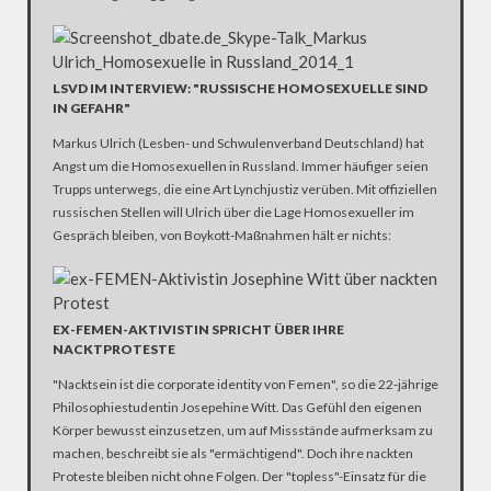
LSVD IM INTERVIEW: "RUSSISCHE HOMOSEXUELLE SIND
IN GEFAHR"
Markus Ulrich (Lesben- und Schwulenverband Deutschland) hat
Angst um die Homosexuellen in Russland. Immer häufiger seien
Trupps unterwegs, die eine Art Lynchjustiz verüben. Mit offiziellen
russischen Stellen will Ulrich über die Lage Homosexueller im
Gespräch bleiben, von Boykott-Maßnahmen hält er nichts:
EX-FEMEN-AKTIVISTIN SPRICHT ÜBER IHRE
NACKTPROTESTE
"Nacktsein ist die corporate identity von Femen", so die 22-jährige
Philosophiestudentin Josepehine Witt. Das Gefühl den eigenen
Körper bewusst einzusetzen, um auf Missstände aufmerksam zu
machen, beschreibt sie als "ermächtigend". Doch ihre nackten
Proteste bleiben nicht ohne Folgen. Der "topless"-Einsatz für die