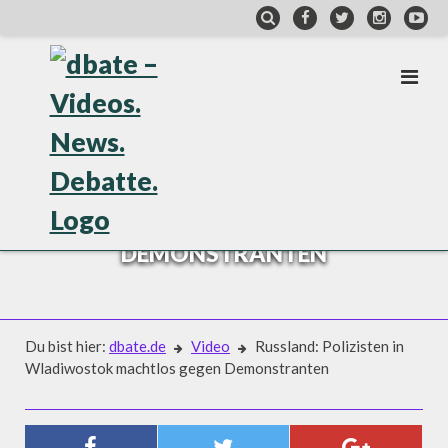
Skip
to
content
VIDEO
RUSSLAND: POLIZISTEN IN
WLADIWOSTOK MACHTLOS GEGEN
DEMONSTRANTEN
Du bist hier:
dbate.de
Video
Russland: Polizisten in
Wladiwostok machtlos gegen Demonstranten
Video
RUSSLAND: POLIZISTEN IN