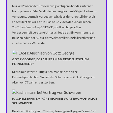
Nur 40 Prozent der Bevölkerung verfügen über das Internet.
Nicht jedem auf der Welt stehen die gleichen Möglichkeiten zur
Verfügung. Oftmals vergessen wir, dass der Großteil der Welt
anders lebt als wir es tun. Das neue Video des kanadischen
YouTube-Kanals AsapSCIENCE, stellt wichtige, oft in
Vergessenheit geratene Unterschiede des Einkommens, der
Religion oder der Kultur der Weltbevölkerung in kreativer und
anschaulicher Weise dar.
GÖTZ GEORGE, DER "SUPERMAN DES DEUTSCHEN
FERNSEHENS"
Mit seiner Tatort-Kultfigur Schimanski schrieb er
Fernsehgeschichte. Nun ist der Schauspieler Götz George im
Alter von 77 Jahren verstorben.
KACHELMANN EMPÖRT SICH BEI VORTRAG VON ALICE
SCHWARZER
Bei ihrem Vortrag zum Thema „Sexualgewalt gegen Frauen” an