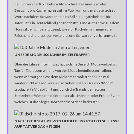
der Universität Köln bekam Alice Schwarzer unerwarteten
Besuch: Jörg Kachelmann saß im Publikum und meldete sich zu
Wort, nachdem Schwarzer seinen Fall als Negativbeispiel für
Täterjustiz in Deutschland genannt hatte. Eine Aufnahme aus dem
Hörsaal der Universität zeigt, wie sich Kachelmann gegen die
Falschanschuldigungen verteidigt und Schwarzer verbal angreift.
UNSERE MODE: 100 JAHRE IM ZEITRAFFER
Über die Jahrzehnte hinweg hat sich im Bereich Mode viel getan.
Tag für Tag lassen wir uns von der Mode beeinflussen – allein,
wenn wir morgens vor dem Kleiderschrank stehen und mal
wieder nicht wissen, was wir anziehen sollen. Das von "Mode"
produzierte Video führt uns durch die Trends der letzten
Jahrzehnte. Wer schneidet besser ab – Männer oder Frauen? Und
welches ist das Sieger-Jahrzehnt in Sachen bad taste?
NACH TODESFAHRT VON HEIDELBERG: POLIZEI SCHIESST A
UF TATVERDÄCHTIGEN