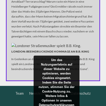
Amoklauf? Terroranschlag? Warum raste ein Mann in eine
Heidelberger Fußgängerzone? Die Ermittler rätseln noch immer
über das Motiv des 35jährigen Mannes. Die Polizei weist
daraufhin, dass der Mann keinen Migrationshintergrund hat. Bei
dem Vorfall wurde ein 73jähriger getötet, zwei weitere Passanten
wurden verletzt. Nach Polizeiangaben streckte ein Beamter den
Tatverdächtigen mit einem Bauchschuss nieder, nachdem er sich
geweigert hatte, sein Messer fallen zu lassen.
LONDON: BEEINDRUCKENDE HOMMAGE AN B.B. KING
In Gedenken an die kürzlich verstorbene Blues-Legende B.B. King
Um das
Nutzungserlebnis auf
spielt ein Londoner Straßenmusiker eine einfühlsame und
dieser Website zu
beeindruckende Interpretation von Kings „The Thrill Is Gone“.
optimieren, werden
Cookies eingesetzt.
Indem Sie die Seite
nutzen, stimmen Sie der
Cookie-Nutzung zu.
Team
Newsletter
Kontakt
Datenschutz
Weitere Infos &
Impressum
Optionen in unseren
Datenschutzerklärungen