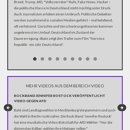
Brexit, Trump, AfD, "Volksverräter"-Rufe, Fake-News, Hacker –
"Es gibt 
die politische Klasse in Deutschland steht mächtig unter Druck.
Wagenkne
Auch Journalisten erleben einen Umbruch. Politische Debatten
guter Nä
werden zunehmend in sozialen Medien geführt – mal belebend,
auch die
oft verletzend. Gerüchte und Verschwörungstheorien kommen
Politik,
ungebremst im Umlauf. Deutschland im Zustand der
Dauererregung. dbate zeigt den Trailer zum Film "Nervöse
Republik - ein Jahr Deutschland".
MEHR VIDEOS AUS DEM BEREICH VIDEO
ROCKBAND JENNIFER ROSTOCK VERÖFFENTLICHT
VIDEO GEGEN AFD
Bald sind Landtagswahlen in Mecklenburg-Vorpommern und auch
die Wahl in Berlin rückt näher. Die Rock-Band 'Jennifer Rostock'
hat eine musikalische Video-Botschaft für AfD-Wähler: "Nur die
dümmsten Kälber, wählen ihre Metzger selber."