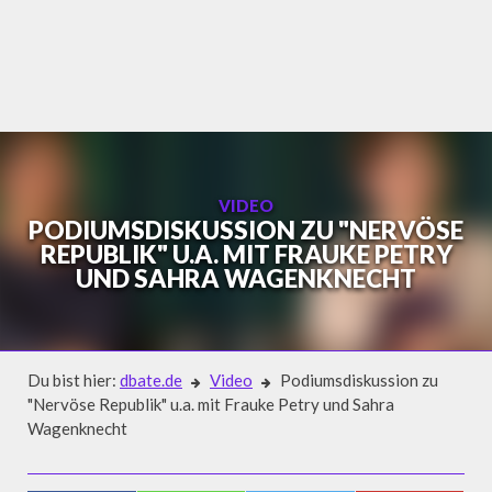
Skip
to
content
VIDEO
PODIUMSDISKUSSION ZU "NERVÖSE
REPUBLIK" U.A. MIT FRAUKE PETRY
UND SAHRA WAGENKNECHT
Du bist hier:
dbate.de
Video
Podiumsdiskussion zu
"Nervöse Republik" u.a. mit Frauke Petry und Sahra
Wagenknecht
Video