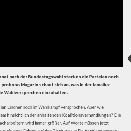
nat nach der Bundestagswahl stecken die Parteien noch
 probono Magazin schaut sich an, was in der Jamaika-
ie Wahlversprechen einzuhalten.
stian Lindner noch im Wahlkampf versprochen. Aber wie
 allem hinsichtlich der anhaltenden Koalitionsverhandlungen? Die
acharbeitern wird immer größer. Auf Worte müssen jetzt
aut ein paar Fakten auf den Tisch, was in Deutschland gerade