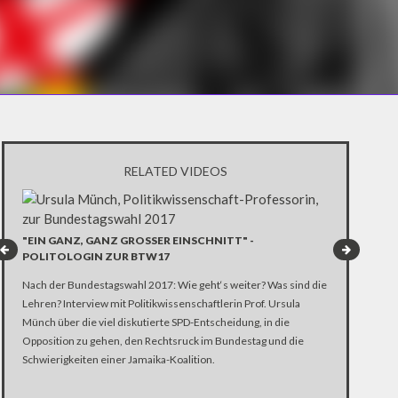
RELATED VIDEOS
"EIN GANZ, GANZ GROSSER EINSCHNITT" - P
HEISSER WA
OLITOLOGIN ZUR BTW17
CHULZ UM
Nach der Bundestagswahl 2017: Wie geht‘s weiter? Was sind die
Die Bundestags
Lehren? Interview mit Politikwissenschaftlerin Prof. Ursula
Terminkalende
Münch über die viel diskutierte SPD-Entscheidung, in die
Auftritt hier 
Opposition zu gehen, den Rechtsruck im Bundestag und die
Kandidaten der
Schwierigkeiten einer Jamaika-Koalition.
wie Merkel und