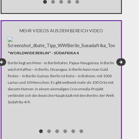
MEHR VIDEOS AUS DEM BEREICH VIDEO
TRUMP INSZ
"WORLDWIDE BERLIN" - SÜDAFRIKA 4
CLINTON
Berlin liegt am Meer - in Berlinhafen, Papua-Neuguinea. In Berlin
Der US-Wahlakm
wächst Kaffee – in Berlin, Nicaragua. In Berlin kann man Gold
Vergangenheit 
finden – in Berlin Guinea. Berlin ist Ruhe – in Bolivien, mit 1000
Gegenwart von
Lamas und 10 Menschen. Es gibt weltweit mehr als 100 Orte mit
präsentierte d
diesem Namen. In einem einmaligen Crossmedia-Projekt
Frauen, die beh
verbindet sich die deutsche Hauptstadt mit den Berlins der Welt.
vergewaltigt w
Südafrika 4/4: