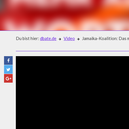
Du bist hier:
dbate.de
Video
Jamaika-Koalition: Das m
Video
JAMAIKA-KOALITION: DAS M
MAGAZIN)