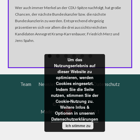
Wer auch immer Merkel an der CDU-Spitze nachfolgt, hat große
Chancen, der nächste Bundeskanzler bzw. die nächste
Bundeskanzlerin zu werden. Entsprechend ehrgeizig
präsentieren sich vor allem die drei aussichtsreichsten
Kandidaten Annegret Kramp-Karrenbauer, Friedrich Merz und
Jens Spahn.
Um das
Nutzungserlebnis auf
dieser Website zu
optimieren, werden
Cookies eingesetzt.
Team
Newsletter
Kontakt
Datenschutz
Indem Sie die Seite
Impressum
nutzen, stimmen Sie der
Cookie-Nutzung zu.
© 2016 dbate.de
Weitere Infos &
Made with
at
WERK4.1
Optionen in unseren
Datenschutzerklärungen
Ich stimme zu