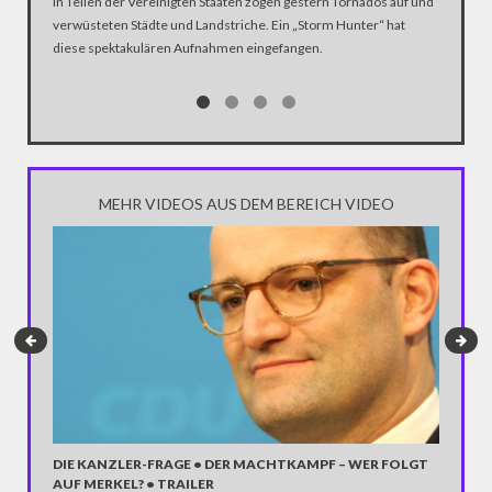
In Teilen der Vereinigten Staaten zogen gestern Tornados auf und
NACHBA
verwüsteten Städte und Landstriche. Ein „Storm Hunter“ hat
diese spektakulären Aufnahmen eingefangen.
Ungewohn
die Stra
„Harvey“ 
Menschen
MEHR VIDEOS AUS DEM BEREICH VIDEO
DIE KANZLER-FRAGE • DER MACHTKAMPF – WER FOLGT
805 MI
AUF MERKEL? • TRAILER