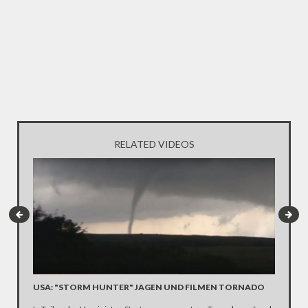
RELATED VIDEOS
USA: "STORM HUNTER" JAGEN UND FILMEN TORNADO
NACH S