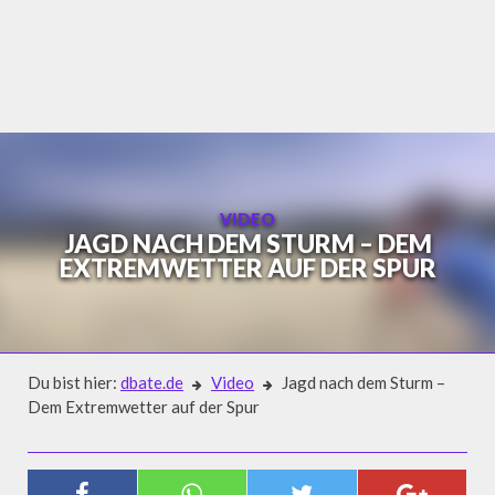
Skip
to
content
VIDEO
JAGD NACH DEM STURM – DEM
EXTREMWETTER AUF DER SPUR
Du bist hier:
dbate.de
Video
Jagd nach dem Sturm –
Dem Extremwetter auf der Spur
Video
JAGD NACH DEM STURM – DEM