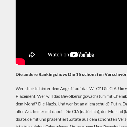
Die andere Rankingshow: Die 15 schönsten Verschwör
Wer steckte hinter dem Angriff auf das WTC? Die CIA. Um 
Placement. Wer will das Bevölkerungswachstum mit Chemika
dem Mond? Die Nazis. Und wer ist an allem schuld? Putin. D
aller Art. Immer mit dabei: Die CIA (natürlich), der Mossad (
dbate.de mit und präsentiert Zitate aus dem schönsten Vers
ist etwas dabei. Oder wissen Sie, von wem Uwe Barschel e