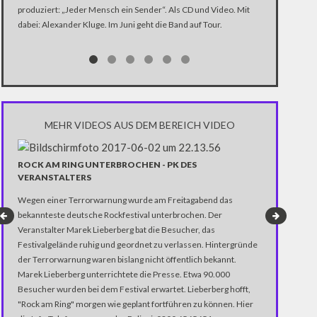
produziert: „Jeder Mensch ein Sender“. Als CD und Video. Mit
In der Dokume
dabei: Alexander Kluge. Im Juni geht die Band auf Tour.
Katastrophe" 
Trump über di
Notwendigkeit 
gewinnen.
MEHR VIDEOS AUS DEM BEREICH VIDEO
ROCK AM RING UNTERBROCHEN - PK DES
VERANSTALTERS
Wegen einer Terrorwarnung wurde am Freitagabend das
bekannteste deutsche Rockfestival unterbrochen. Der
Veranstalter Marek Lieberberg bat die Besucher, das
Festivalgelände ruhig und geordnet zu verlassen. Hintergründe
der Terrorwarnung waren bislang nicht öffentlich bekannt.
Marek Lieberberg unterrichtete die Presse. Etwa 90.000
Besucher wurden bei dem Festival erwartet. Lieberberg hofft,
DIE ZWEI G
"Rock am Ring" morgen wie geplant fortführen zu können. Hier
Das Video zeigt