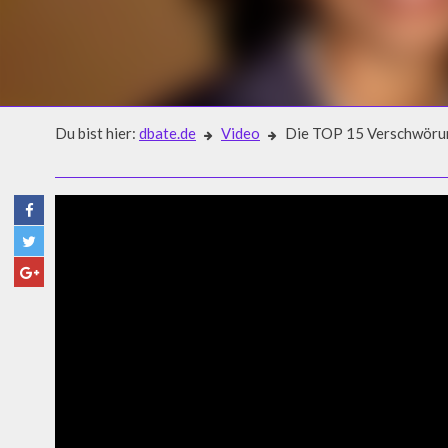
Du bist hier:
dbate.de
Video
Die TOP 15 Verschwörun
Video
DIE TOP 15 VERSCHWÖRUNG
15-13