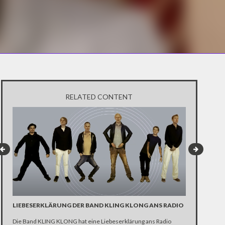
RELATED CONTENT
LIEBESERKLÄRUNG DER BAND KLING KLONG ANS RADIO
"WIR BRAUC
ANHÄNGER 
Die Band KLING KLONG hat eine Liebeserklärung ans Radio