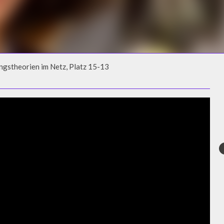
gstheorien im Netz, Platz 15-13
STHEORIEN IM NETZ, PLATZ