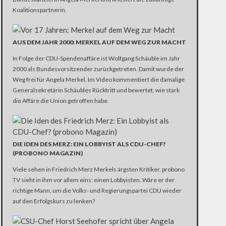
Koalitionspartnerin.
AUS DEM JAHR 2000: MERKEL AUF DEM WEG ZUR MACHT
In Folge der CDU-Spendenaffäre ist Wolfgang Schäuble im Jahr
2000 als Bundesvorsitzender zurückgetreten. Damit wurde der
Weg frei für Angela Merkel. Im Video kommentiert die damalige
Generalsekretärin Schäubles Rücktritt und bewertet, wie stark
die Affäre die Union getroffen habe.
DIE IDEN DES MERZ: EIN LOBBYIST ALS CDU-CHEF?
(PROBONO MAGAZIN)
Viele sehen in Friedrich Merz Merkels ärgsten Kritiker. probono
TV sieht in ihm vor allem eins: einen Lobbyisten. Wäre er der
richtige Mann, um die Volks- und Regierungspartei CDU wieder
auf den Erfolgskurs zu lenken?