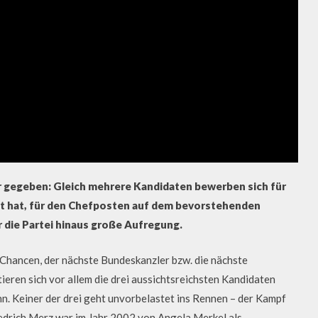
hr gegeben: Gleich mehrere Kandidaten bewerben sich für
t hat, für den Chefposten auf dem bevorstehenden
r die Partei hinaus große Aufregung.
Chancen, der nächste Bundeskanzler bzw. die nächste
eren sich vor allem die drei aussichtsreichsten Kandidaten
. Keiner der drei geht unvorbelastet ins Rennen – der Kampf
iedrich Merz war im Jahr 2002 von Angela Merkel als