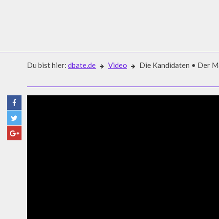
Du bist hier:
dbate.de
Video
Die Kandidaten • Der Ma
Video
DIE KANDIDATEN • DER MA
MERKEL? • TRAILER