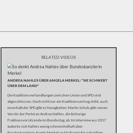
RELATED VIDEOS
ANDREA NAHLES ÜBER ANGELA MERKEL: "SIE SCHWEBT
ÜBER DEM LAND"
Die Koalitionsverhandlungen zwischen Union und SPD sind
abgeschlossen. Doch nicht nur ein Koalitionsvertrag steht, auch
innerhalb der SPD gibt es Neuigkeiten: Martin Schulz gibt seinen
Vorsitz der Partei an Andrea Nahles, die bisherige
Fraktionsvorsitzende im Bundestag, ab. Im Interview aus 2017
äußerte sich Nahles wenig schmeichelhaft über
Bundeskanzlerin Angela Merkel und kritisiert die zukünftige