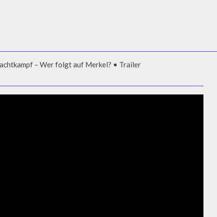
chtkampf – Wer folgt auf Merkel? • Trailer
CHTKAMPF – WER FOLGT AUF