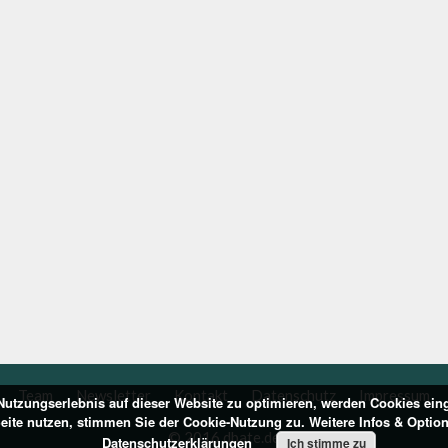
Team
Newsletter
Kontakt
Datenschutz
Impressum
utzungserlebnis auf dieser Website zu optimieren, werden Cookies ein
Seite nutzen, stimmen Sie der Cookie-Nutzung zu. Weitere Infos & Optio
© 2016 dbate.de
Datenschutzerklärungen
Ich stimme zu