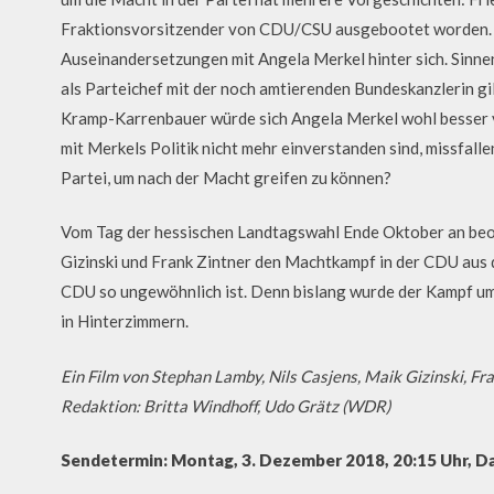
Fraktionsvorsitzender von CDU/CSU ausgebootet worden. Au
Auseinandersetzungen mit Angela Merkel hinter sich. Sinn
als Parteichef mit der noch amtierenden Bundeskanzlerin gil
Kramp-Karrenbauer würde sich Angela Merkel wohl besser v
mit Merkels Politik nicht mehr einverstanden sind, missfall
Partei, um nach der Macht greifen zu können?
Vom Tag der hessischen Landtagswahl Ende Oktober an b
Gizinski und Frank Zintner den Machtkampf in der CDU aus der
CDU so ungewöhnlich ist. Denn bislang wurde der Kampf um 
in Hinterzimmern.
Ein Film von Stephan Lamby, Nils Casjens, Maik Gizinski, Fr
Redaktion: Britta Windhoff, Udo Grätz (WDR)
Sendetermin: Montag, 3. Dezember 2018, 20:15 Uhr, D