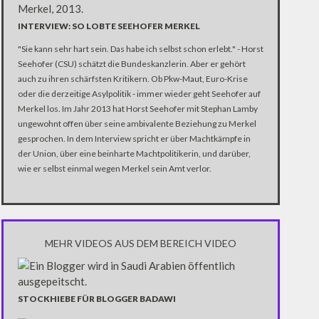
INTERVIEW: SO LOBTE SEEHOFER MERKEL
"Sie kann sehr hart sein. Das habe ich selbst schon erlebt." - Horst
Seehofer (CSU) schätzt die Bundeskanzlerin. Aber er gehört
auch zu ihren schärfsten Kritikern. Ob Pkw-Maut, Euro-Krise
oder die derzeitige Asylpolitik - immer wieder geht Seehofer auf
Merkel los. Im Jahr 2013 hat Horst Seehofer mit Stephan Lamby
ungewohnt offen über seine ambivalente Beziehung zu Merkel
gesprochen. In dem Interview spricht er über Machtkämpfe in
der Union, über eine beinharte Machtpolitikerin, und darüber,
wie er selbst einmal wegen Merkel sein Amt verlor.
MEHR VIDEOS AUS DEM BEREICH VIDEO
STOCKHIEBE FÜR BLOGGER BADAWI