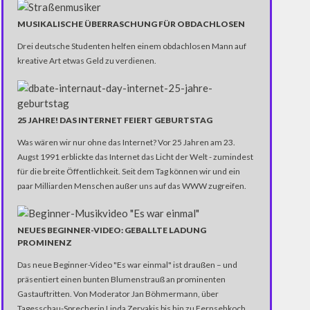
MUSIKALISCHE ÜBERRASCHUNG FÜR OBDACHLOSEN
Drei deutsche Studenten helfen einem obdachlosen Mann auf
kreative Art etwas Geld zu verdienen.
25 JAHRE! DAS INTERNET FEIERT GEBURTSTAG
Was wären wir nur ohne das Internet? Vor 25 Jahren am 23.
Augst 1991 erblickte das Internet das Licht der Welt - zumindest
für die breite Öffentlichkeit. Seit dem Tag können wir und ein
paar Milliarden Menschen außer uns auf das WWW zugreifen.
NEUES BEGINNER-VIDEO: GEBALLTE LADUNG
PROMINENZ
Das neue Beginner-Video "Es war einmal" ist draußen – und
präsentiert einen bunten Blumenstrauß an prominenten
Gastauftritten. Von Moderator Jan Böhmermann, über
Tagesschau-Sprecherin Linda Zervakis bis hin zu Fernsehkoch