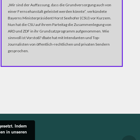
„Wir sind der Auffassung, dass die Grundversorgung auch von
einer Fernsehanstalt geleistet werden könnte“, verkündete
Bayerns Ministerpräsident Horst Seehofer (CSU) vor Kurzem.
Nun hat die CSU auf ihrem Parteitag die Zusammenlegung von
ARD und ZDF in ihr Grundsatzprogramm aufgenommen. Wie
sinnvoll ist Vorstoß? dbate hat mit Intendanten und Top-
Journalisten von öffentlich-rechtlichen und privaten Sendern
gesprochen.
gesetzt. Indem
nen in unseren