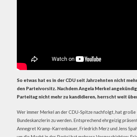
So etwas hat es in der CDU seit Jahrzehnten nicht me
den Parteivorsitz. Nachdem Angela Merkel angekündig
Parteitag nicht mehr zu kandidieren, herrscht weit übe
Wer immer Merkel an der CDU-Spitze nachfolgt, hat große 
Bundeskanzlerin zu werden. Entsprechend ehrgeizig präsenti
Annegret Kramp-Karrenbauer, Friedrich Merz und Jens Spahn
um die Macht in der Partei hat mehrere Vorgeschichten: Fr