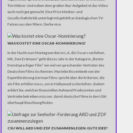
Tim Mälzer. Und neben dem großen Star-Aufgebot ist das Video
auch noch gut gemacht. Eine Prise Medien- und
Gesellschaftskritik unterlegt mit gefühlt archäologischen TV-
Fetzen aus den 90ern. Derbe nice.
WAS KOSTET EINE OSCAR-NOMINIERUNG?
In der Nacht zum Montag werden in L.A. die Oscars verliehen.
Mit „Toni Erdmann“ geht dieses Jahr in der Kategorie „Bester
fremdsprachiger Film“ ein viel versprechender Vertreter des
Deutschen Films ins Rennen. Mariette Rissenbeek von der
Exportförderung German Films spricht über die Kriterien, die
ein Film erfüllen muss, um in Hollywood zu bestehen. Zudem
erklärt Sie, welchen finanziellen Aufwand Produzenten und
Vertriebe betreiben müssen, damit deutsche Filme in den USA
überhaupt Beachtung finden.
CSU WILL ARD UND ZDF ZUSAMMENLEGEN: GUTE IDEE?