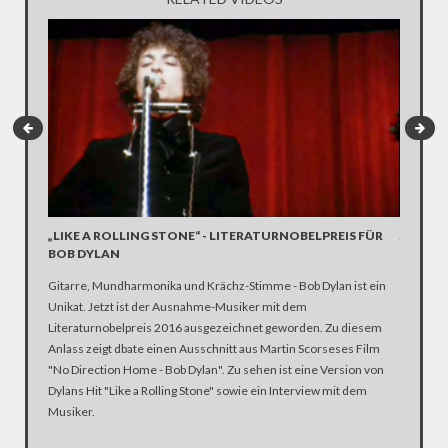
„LIKE A ROLLING STONE“ - LITERATURNOBELPREIS FÜR
JOSCHK
BOB DYLAN
SEITE 
Gitarre, Mundharmonika und Krächz-Stimme - Bob Dylan ist ein
Der ehem
Unikat. Jetzt ist der Ausnahme-Musiker mit dem
Er verfol
Literaturnobelpreis 2016 ausgezeichnet geworden. Zu diesem
Konzerte
Anlass zeigt dbate einen Ausschnitt aus Martin Scorseses Film
hatte St
"No Direction Home - Bob Dylan". Zu sehen ist eine Version von
Dylan-Ve
Dylans Hit "Like a Rolling Stone" sowie ein Interview mit dem
Musiker.