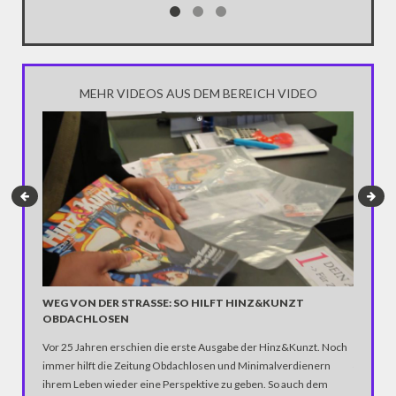
MEHR VIDEOS AUS DEM BEREICH VIDEO
"WORLD
WEG VON DER STRASSE: SO HILFT HINZ&KUNZT O
BDACHLOSEN
Berlin li
Vor 25 Jahren erschien die erste Ausgabe der Hinz&Kunzt. Noch
wächst Ka
immer hilft die Zeitung Obdachlosen und Minimalverdienern
finden – 
ihrem Leben wieder eine Perspektive zu geben. So auch dem
Lamas un