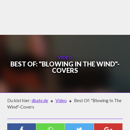
Skip
to
content
VIDEO
BEST OF: "BLOWING IN THE WIND"-
COVERS
Du bist hier:
dbate.de
Video
Best Of: "Blowing In The
Wind"-Covers
Video
BEST OF: "BLOWING IN THE