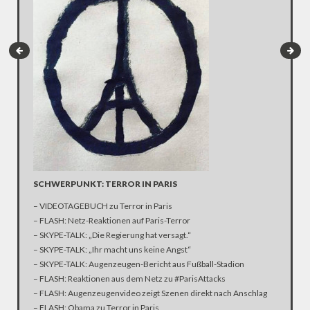
DEUTSC
TÜRKIS
Nach übe
die deut
Auflagen
äußert si
SCHWERPUNKT: TERROR IN PARIS
Verfahre
– VIDEOTAGEBUCH zu Terror in Paris
weiter.
– FLASH: Netz-Reaktionen auf Paris-Terror
– SKYPE-TALK: „Die Regierung hat versagt.“
– SKYPE-TALK: „Ihr macht uns keine Angst“
– SKYPE-TALK: Augenzeugen-Bericht aus Fußball-Stadion
– FLASH: Reaktionen aus dem Netz zu #ParisAttacks
– FLASH: Augenzeugenvideo zeigt Szenen direkt nach Anschlag
– FLASH: Obama zu Terror in Paris