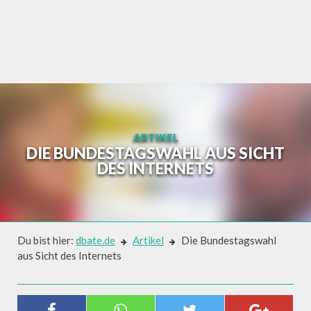
Skip
to
content
ARTIKEL
DIE BUNDESTAGSWAHL AUS SICHT
DES INTERNETS
Du bist hier:
dbate.de
Artikel
Die Bundestagswahl
aus Sicht des Internets
Artikel
DIE BUNDESTAGSWAHL AUS