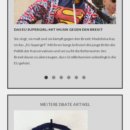
DAS EU SUPERGIRL: MIT MUSIK GEGEN DEN BREXIT
CARTA.
SKANDA
Sie singt, sie malt und sie kämpft gegen den Brexit: Madeleina Kay
„In den U
ist das „EU Supergirl“. Mit ihren Songs kritisiert die junge Britin die
verkaufe
Politik der Konservativen und versucht die Befürworter des
Journali
Brexit davon zu überzeugen, dass Großbritannien unbedingt in die
„Carta“ 
EU gehört.
auszulös
Blogs all
Novy im 
hierzula
untersch
organisi
WEITERE DBATE ARTIKEL