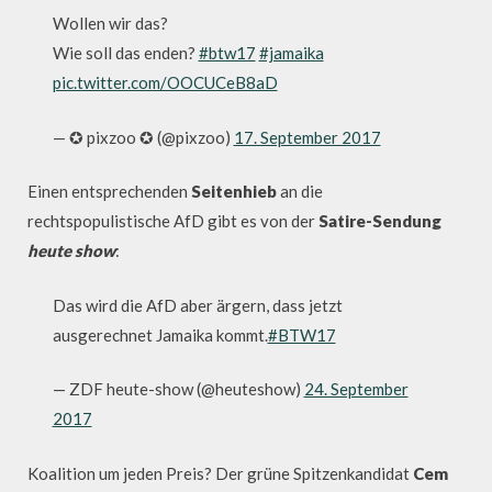
Wollen wir das?
Wie soll das enden?
#btw17
#jamaika
pic.twitter.com/OOCUCeB8aD
— ✪ pixzoo ✪ (@pixzoo)
17. September 2017
Einen entsprechenden
Seitenhieb
an die
rechtspopulistische AfD gibt es von der
Satire-Sendung
heute show
:
Das wird die AfD aber ärgern, dass jetzt
ausgerechnet Jamaika kommt.
#BTW17
— ZDF heute-show (@heuteshow)
24. September
2017
Koalition um jeden Preis? Der grüne Spitzenkandidat
Cem