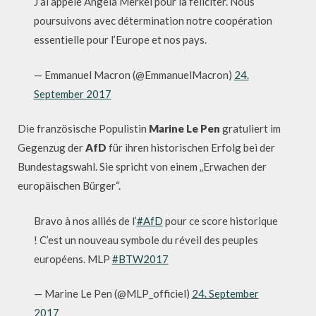
J’ai appelé Angela Merkel pour la féliciter. Nous
poursuivons avec détermination notre coopération
essentielle pour l’Europe et nos pays.
— Emmanuel Macron (@EmmanuelMacron)
24.
September 2017
Die französische Populistin
Marine Le Pen
gratuliert im
Gegenzug der
AfD
für ihren historischen Erfolg bei der
Bundestagswahl. Sie spricht von einem „Erwachen der
europäischen Bürger“.
Bravo à nos alliés de l’
#AfD
pour ce score historique
! C’est un nouveau symbole du réveil des peuples
européens. MLP
#BTW2017
— Marine Le Pen (@MLP_officiel)
24. September
2017