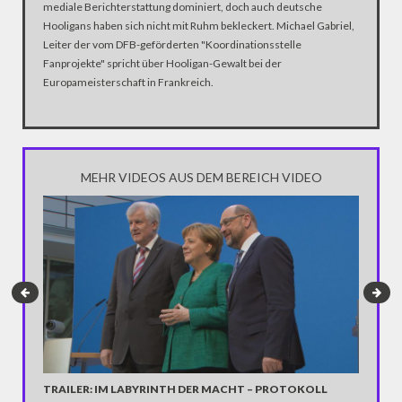
mediale Berichterstattung dominiert, doch auch deutsche
Hooligans haben sich nicht mit Ruhm bekleckert. Michael Gabriel,
Leiter der vom DFB-geförderten "Koordinationsstelle
Fanprojekte" spricht über Hooligan-Gewalt bei der
Europameisterschaft in Frankreich.
MEHR VIDEOS AUS DEM BEREICH VIDEO
TRAILER: IM LABYRINTH DER MACHT – PROTOKOLL
DROHNE