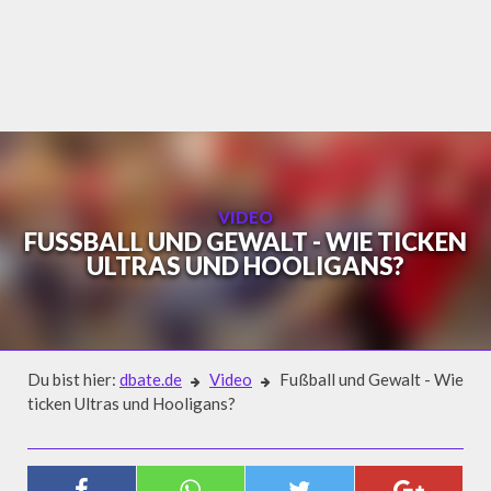
Skip
to
content
VIDEO
FUSSBALL UND GEWALT - WIE TICKEN U
LTRAS UND HOOLIGANS?
Du bist hier:
dbate.de
Video
Fußball und Gewalt - Wie
ticken Ultras und Hooligans?
Video
FUSSBALL UND GEWALT - WIE T