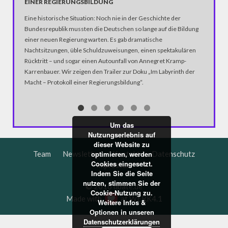
EINER REGIERUNGSBILDUNG
ER ZE
Eine historische Situation: Noch nie in der Geschichte der
Beeindr
Bundesrepublik mussten die Deutschen so lange auf die Bildung
Associat
einer neuen Regierung warten. Es gab dramatische
mittlerwe
Nachtsitzungen, üble Schuldzuweisungen, einen spektakulären
Ausmaß d
Rücktritt – und sogar einen Autounfall von Annegret Kramp-
ist.
Karrenbauer. Wir zeigen den Trailer zur Doku „Im Labyrinth der
Macht – Protokoll einer Regierungsbildung“.
Um das
Nutzungserlebnis auf
dieser Website zu
Team
Newsletter
Kontakt
Datenschutz
optimieren, werden
Cookies eingesetzt.
Impressum
Indem Sie die Seite
nutzen, stimmen Sie der
© 2016 dbate.de
Cookie-Nutzung zu.
Made with
at
WERK4.1
Weitere Infos &
Optionen in unseren
Datenschutzerklärungen