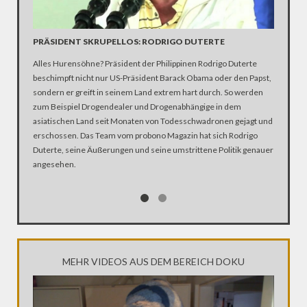
PRÄSIDENT SKRUPELLOS: RODRIGO DUTERTE
MEIN M
KORRU
Alles Hurensöhne? Präsident der Philippinen Rodrigo Duterte
beschimpft nicht nur US-Präsident Barack Obama oder den Papst,
Der mexi
sondern er greift in seinem Land extrem hart durch. So werden
Auseinan
zum Beispiel Drogendealer und Drogenabhängige in dem
Jahren. 
asiatischen Land seit Monaten von Todesschwadronen gejagt und
Verstrick
erschossen. Das Team vom probono Magazin hat sich Rodrigo
und Poli
Duterte, seine Äußerungen und seine umstrittene Politik genauer
unmöglic
angesehen.
Straße u
Videotag
zwischen
MEHR VIDEOS AUS DEM BEREICH DOKU