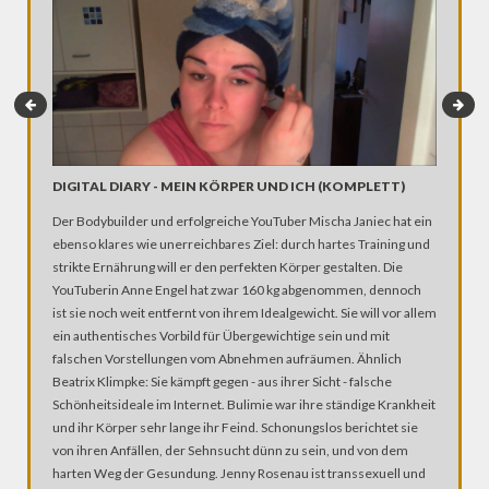
DIGITAL DIARY - MEIN KÖRPER UND ICH (KOMPLETT)
MEIN F
UNTER
Der Bodybuilder und erfolgreiche YouTuber Mischa Janiec hat ein
Sein Vate
ebenso klares wie unerreichbares Ziel: durch hartes Training und
München 
strikte Ernährung will er den perfekten Körper gestalten. Die
Hautarzt
YouTuberin Anne Engel hat zwar 160 kg abgenommen, dennoch
vorgezei
ist sie noch weit entfernt von ihrem Idealgewicht. Sie will vor allem
Serbien a
ein authentisches Vorbild für Übergewichtige sein und mit
Heimat. 
falschen Vorstellungen vom Abnehmen aufräumen. Ähnlich
der kroat
Beatrix Klimpke: Sie kämpft gegen - aus ihrer Sicht - falsche
Boris Bil
Schönheitsideale im Internet. Bulimie war ihre ständige Krankheit
nur ein 
und ihr Körper sehr lange ihr Feind. Schonungslos berichtet sie
stets zu
von ihren Anfällen, der Sehnsucht dünn zu sein, und von dem
Dermatol
harten Weg der Gesundung. Jenny Rosenau ist transsexuell und