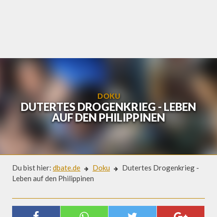
Skip
to
content
DOKU
DUTERTES DROGENKRIEG - LEBEN
AUF DEN PHILIPPINEN
Du bist hier:
dbate.de
Doku
Dutertes Drogenkrieg -
Leben auf den Philippinen
Doku
DUTERTES DROGENKRIEG - LEBEN