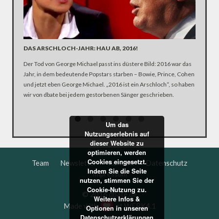
DAS ARSCHLOCH-JAHR: HAU AB, 2016!
FÜRS K
Der Tod von George Michael passt ins düstere Bild: 2016 war das
Seit Aug
Jahr, in dem bedeutende Popstars starben – Bowie, Prince, Cohen
Freitag 
und jetzt eben George Michael. „2016 ist ein Arschloch“, so haben
fragt: „W
wir von dbate bei jedem gestorbenen Sänger geschrieben.
more, whe
Um das
Nutzungserlebnis auf
dieser Website zu
optimieren, werden
Cookies eingesetzt.
Team
Newsletter
Kontakt
Datenschutz
Indem Sie die Seite
Impressum
nutzen, stimmen Sie der
Cookie-Nutzung zu.
© 2016 dbate.de
Weitere Infos &
Made with
at
WERK4.1
Optionen in unseren
Datenschutzerklärungen