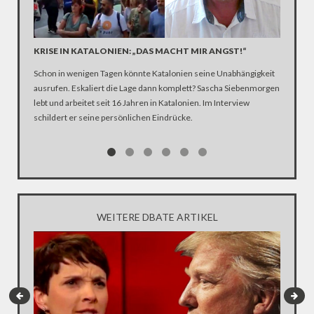
KRISE IN KATALONIEN: „DAS MACHT MIR ANGST!“
VW-SKA
WEIL G
Schon in wenigen Tagen könnte Katalonien seine Unabhängigkeit
Wann hat
ausrufen. Eskaliert die Lage dann komplett? Sascha Siebenmorgen
VW-Autos
lebt und arbeitet seit 16 Jahren in Katalonien. Im Interview
behaupte
schildert er seine persönlichen Eindrücke.
Anfang 2
über Abg
Intervie
Aufsicht
niedersä
die Medi
WEITERE DBATE ARTIKEL
Septembe