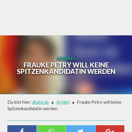
Skip
to
content
ARTIKEL
FRAUKE PETRY WILL KEINE
SPITZENKANDIDATIN WERDEN
Du bist hier:
dbate.de
Artikel
Frauke Petry will keine
Spitzenkandidatin werden
Artikel
FRAUKE PETRY WILL KEINE