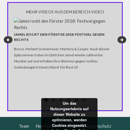
MEHR VIDEOS AUS DEM BEREICH VIDEO
UNGARN
SCHLIE
JAMEL ROCKT DEN FÖRSTER 2018: FESTIVAL GEGEN
RECHTS
In Budap
gegangen
Bosse, Herbert Grönemeyer, Marteria & Casper: Auch diesen
protesti
Spätsommer traten im Dörfchen Jamel wieder zahlreiche
Musiker auf und erhoben ihre Stimmen gegen rechtes
Gedankengut in Deutschland. Ein Best Of.
Um das
Nutzungserlebnis auf
dieser Website zu
optimieren, werden
Cookies eingesetzt.
Team
Newsletter
Kontakt
Datenschutz