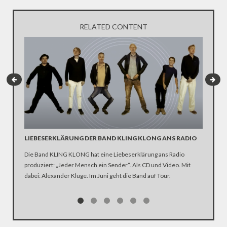
RELATED CONTENT
LIEBESERKLÄRUNG DER BAND KLING KLONG ANS RADIO
"WIR B
ANHÄN
Die Band KLING KLONG hat eine Liebeserklärung ans Radio
produziert: „Jeder Mensch ein Sender“. Als CD und Video. Mit
In der D
dabei: Alexander Kluge. Im Juni geht die Band auf Tour.
Katastro
über die
Notwendi
gewinne