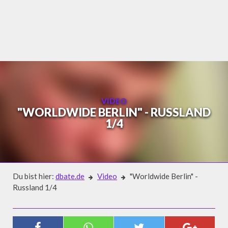
Skip
to
content
VIDEO
"WORLDWIDE BERLIN" - RUSSLAND
1/4
Du bist hier:
dbate.de
Video
"Worldwide Berlin" -
Russland 1/4
Video
"WORLDWIDE BERLIN" -