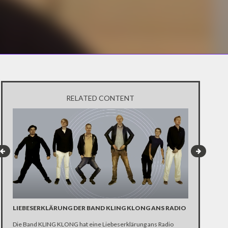
RELATED CONTENT
LIEBESERKLÄRUNG DER BAND KLING KLONG ANS RADIO
"WIR BRAUC
ANHÄNGER 
Die Band KLING KLONG hat eine Liebeserklärung ans Radio