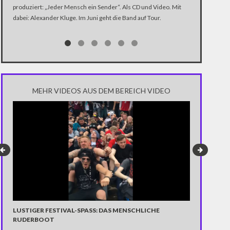
produziert: „Jeder Mensch ein Sender“. Als CD und Video. Mit
In der Dokume
dabei: Alexander Kluge. Im Juni geht die Band auf Tour.
Katastrophe" 
Trump über di
Notwendigkeit 
gewinnen.
MEHR VIDEOS AUS DEM BEREICH VIDEO
DON'T CALL
LUSTIGER FESTIVAL-SPASS: DAS MENSCHLICHE R
UDERBOOT
Hurra, nur noc