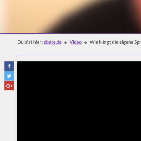
Du bist hier:
dbate.de
Video
Wie klingt die eigene Sp
Video
WIE KLINGT DIE EIGENE SP