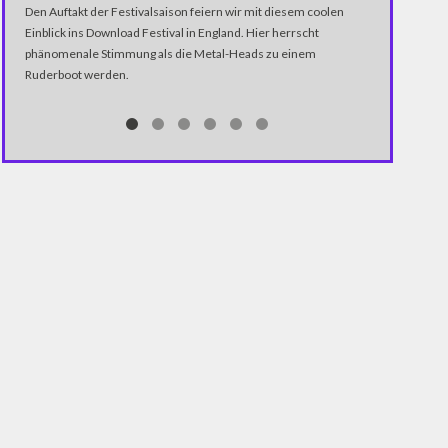
Den Auftakt der Festivalsaison feiern wir mit diesem coolen
Deutschland a
Einblick ins Download Festival in England. Hier herrscht
Arbeitslosenza
phänomenale Stimmung als die Metal-Heads zu einem
kann das sein?
Ruderboot werden.
auf die Statist
Politikern man