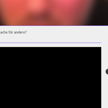
rache für andere?
RACHE FÜR ANDERE?