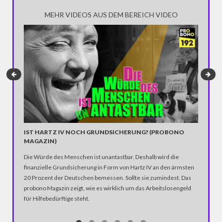
MEHR VIDEOS AUS DEM BEREICH VIDEO
IST HARTZ IV NOCH GRUNDSICHERUNG? (PROBONO
DIE QU
MAGAZIN)
(PROB
Die Würde des Menschen ist unantastbar. Deshalb wird die
„Trotz Sc
finanzielle Grundsicherung in Form von Hartz IV an den ärmsten
Analysen
20 Prozent der Deutschen bemessen. Sollte sie zumindest. Das
überhaup
probono Magazin zeigt, wie es wirklich um das Arbeitslosengeld
die sind 
für Hilfebedürftige steht.
Medien s
probono 