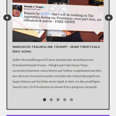
WARUM SO TRAURIG, MR. TRUMP? – SEINE TWEETS ALS
ERSTER
EMO-SONG
In knapp
Voller Verzweiflung und Trauer tweetet der amerikanische
ein paar
Präsident Donald Trump – Klingt nach Fake News? Nun,
„Schau d
zumindest könnten seine Worte auf Twitter so gedeutet werden.
ausgedr
Aus diesem Umstand machte sich jetzt die Unterhaltungsfirma
Network 
Super Deluxe auf YouTube einen Spaß, in dem sie die unzähligen
Tweets des US-Präsidenten in einem Emo-Song neu verpackt.