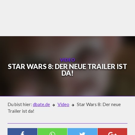
Skip
to
content
VIDEO
STAR WARS 8: DER NEUE TRAILER IST
DA!
Du bist hier:
dbate.de
Video
Star Wars 8: Der neue
Trailer ist da!
Video
STAR WARS 8: DER NEUE TRAILER