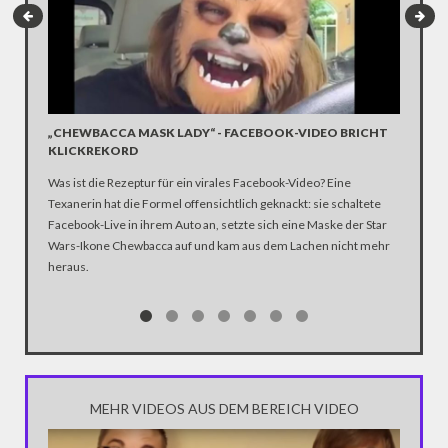
„CHEWBACCA MASK LADY“ - FACEBOOK-VIDEO BRICHT
#STARW
KLICKREKORD
Achtung 
Was ist die Rezeptur für ein virales Facebook-Video? Eine
legendär
Texanerin hat die Formel offensichtlich geknackt: sie schaltete
Macht) i
Facebook-Live in ihrem Auto an, setzte sich eine Maske der Star
Mai („Ma
Wars-Ikone Chewbacca auf und kam aus dem Lachen nicht mehr
internat
heraus.
MEHR VIDEOS AUS DEM BEREICH VIDEO