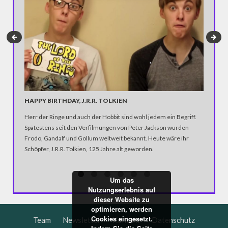
KAMPAG
HAPPY BIRTHDAY, J.R.R. TOLKIEN
“You are 
Herr der Ringe und auch der Hobbit sind wohl jedem ein Begriff.
Kampagne
Spätestens seit den Verfilmungen von Peter Jackson wurden
Kamera f
Frodo, Gandalf und Gollum weltweit bekannt. Heute wäre ihr
Schöpfer, J.R.R. Tolkien, 125 Jahre alt geworden.
Um das
Nutzungserlebnis auf
dieser Website zu
optimieren, werden
Cookies eingesetzt.
Team
Newsletter
Kontakt
Datenschutz