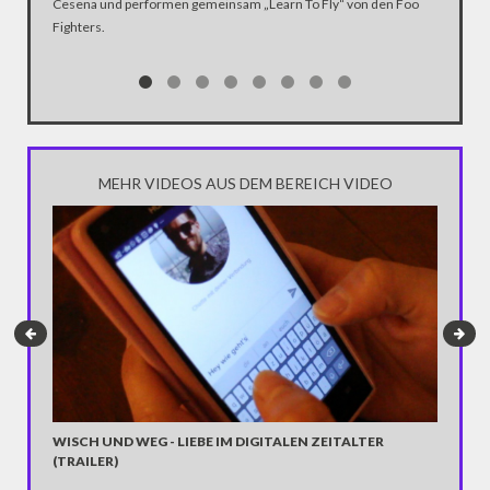
ein gezi
Cesena und performen gemeinsam „Learn To Fly“ von den Foo
der dem 
Fighters.
Schnellf
angerich
Terror? 
homosex
MEHR VIDEOS AUS DEM BEREICH VIDEO
WISCH UND WEG - LIEBE IM DIGITALEN ZEITALTER
(TRAILER)
“F*CK 