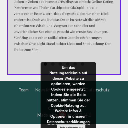
Lieben in Zeiten des Internets? Es klingt so einfach: Online-Dating-
POLIZE
Plattformen wie Tinder, Parship oder OkCupid – sie alle
Schon wi
versprechen ihren Usern, dass die große Liebe nur einen Klick
Bundessta
entfernt ist. Doch wie läuft das Daten im Netz wirklich ab? Mit
einem Po
einem kurzen Wisch-und-Weg werden schneller und
erneut la
unverbindlicher Sex ebenso gesucht wie ernste Beziehungen.
Fünf Singles sprechen radikal offen über ihre Erfahrungen
zwischen One-Night-Stand, echter Liebe und Enttäuschung. Der
Trailer zum Film.
Um das
Nutzungserlebnis auf
dieser Website zu
optimieren, werden
Cookies eingesetzt.
Team
Newsletter
Kontakt
Datenschutz
Indem Sie die Seite
Impressum
nutzen, stimmen Sie der
Cookie-Nutzung zu.
© 2016 dbate.de
Weitere Infos &
Made with
at
WERK4.1
Optionen in unseren
Datenschutzerklärungen
Ich stimme zu