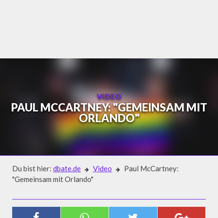
Skip
to
content
VIDEO
PAUL MCCARTNEY: "GEMEINSAM MIT
ORLANDO"
Du bist hier:
dbate.de
Video
Paul McCartney:
"Gemeinsam mit Orlando"
Video
PAUL MCCARTNEY: "GEMEINSAM