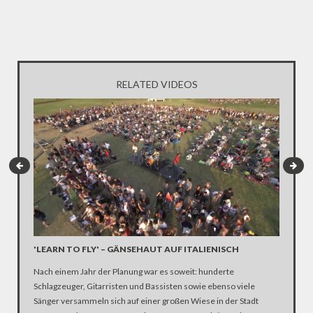
RELATED VIDEOS
'LEARN TO FLY' – GÄNSEHAUT AUF ITALIENISCH
"MUSLI
HOMOS
Nach einem Jahr der Planung war es soweit: hunderte
Mit mind
Schlagzeuger, Gitarristen und Bassisten sowie ebenso viele
schlimms
Sänger versammeln sich auf einer großen Wiese in der Stadt