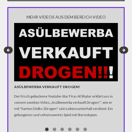
MEHR VIDEOS AUS DEM BEREICH VIDEO
ASÜLBEWERBA VERKAUFT DROGEN!
KEIN F
Der frisch gebackene Youtube-Star Firas Al Shater erklärt uns in
Was für 
seinem zweiten Video „Asülbewerba verkauft Drogen!“, wie er
Tagen un
mit "harten (Volks-)Drogen" sein Lebensunterhalt verdient. Ein
miesepet
gelungenes und sehenswertes Spiel mit Stereotypen.
weltoffe
Hilfsbere