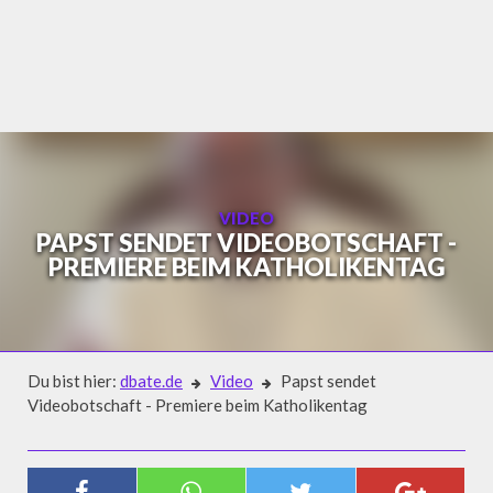
Skip
to
content
VIDEO
PAPST SENDET VIDEOBOTSCHAFT -
PREMIERE BEIM KATHOLIKENTAG
Du bist hier:
dbate.de
Video
Papst sendet
Videobotschaft - Premiere beim Katholikentag
Video
PAPST SENDET VIDEOBOTSCHAFT