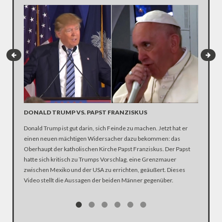
DONALD TRUMP VS. PAPST FRANZISKUS
"ICH T
MICHEL
Donald Trump ist gut darin, sich Feinde zu machen. Jetzt hat er
Eines ha
einen neuen mächtigen Widersacher dazu bekommen: das
Kaltschn
Oberhaupt der katholischen Kirche Papst Franziskus. Der Papst
NDR-Jour
hatte sich kritisch zu Trumps Vorschlag, eine Grenzmauer
Für sein
zwischen Mexiko und der USA zu errichten, geäußert. Dieses
mecklemb
Video stellt die Aussagen der beiden Männer gegenüber.
Straßenu
Abdollah
worden. 
fehlende