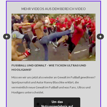
MEHR VIDEOS AUS DEM BEREICH VIDEO
FUSSBALL UND GEWALT - WIE TICKEN ULTRAS UND H
#EVER
OOLIGANS?
SICH B
Müssen wir uns jetzt also wieder an Gewalt im Fußball gewöhnen?
Und weit
Sportjournalist und Autor Ronny Blaschke erklärt, die
europäis
vermeintlich neue Gewalt im Fußball und was Fans, Ultras und
in ihrem 
Hooligans unterscheidet.
Version 
Trump ih
Um das
Steuerfr
Nutzungserlebnis auf