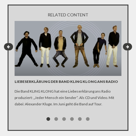
RELATED CONTENT
LIEBESERKLÄRUNG DER BAND KLING KLONG ANS RADIO
"WIR B
ANHÄN
Die Band KLING KLONG hat eine Liebeserklärung ans Radio
produziert: „Jeder Mensch ein Sender“. Als CD und Video. Mit
In der D
dabei: Alexander Kluge. Im Juni geht die Band auf Tour.
Katastro
über die
Notwendi
gewinne