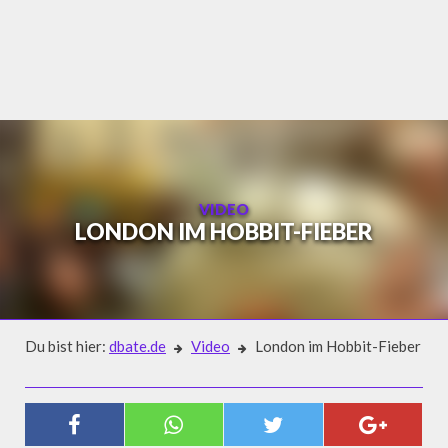
Skip
to
content
VIDEO
LONDON IM HOBBIT-FIEBER
Du bist hier:
dbate.de
Video
London im Hobbit-Fieber
Video
LONDON IM HOBBIT-FIEBER