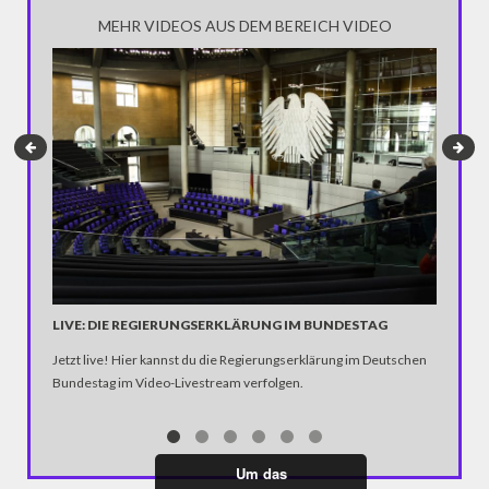
Zusamme
MEHR VIDEOS AUS DEM BEREICH VIDEO
EHEPAA
Horst und
LIVE: DIE REGIERUNGSERKLÄRUNG IM BUNDESTAG
das „Fors
Jetzt live! Hier kannst du die Regierungserklärung im Deutschen
Jamel zu
Bundestag im Video-Livestream verfolgen.
verwand
einen Br
unermüdl
unterstü
Um das
Festival“