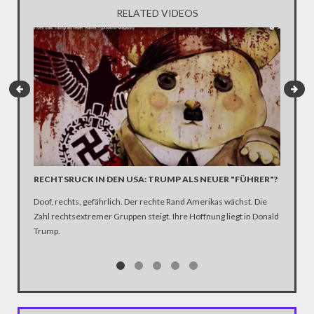
RELATED VIDEOS
RECHTSRUCK IN DEN USA: TRUMP ALS NEUER "FÜHRER"?
"RECHT
Doof, rechts, gefährlich. Der rechte Rand Amerikas wächst. Die
Dresden 
Zahl rechtsextremer Gruppen steigt. Ihre Hoffnung liegt in Donald
den letz
Trump.
Demonstr
Rassism
wöchentl
die ange
Parallel
bei dene