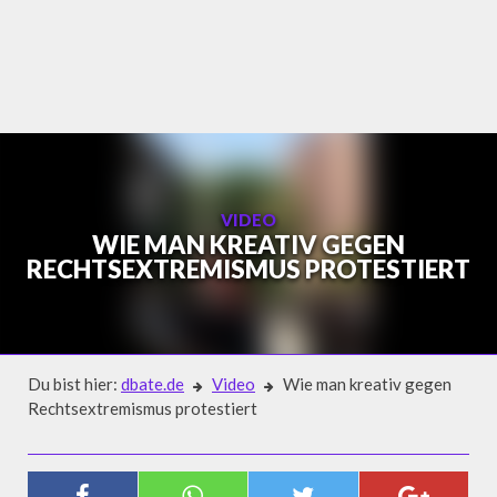
Skip
to
content
VIDEO
WIE MAN KREATIV GEGEN
RECHTSEXTREMISMUS PROTESTIERT
Du bist hier:
dbate.de
Video
Wie man kreativ gegen
Rechtsextremismus protestiert
Video
WIE MAN KREATIV GEGEN