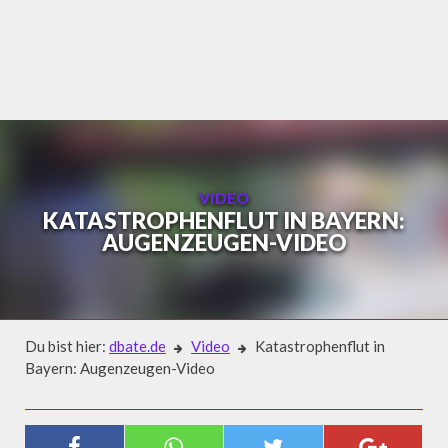
Skip
to
content
VIDEO
KATASTROPHENFLUT IN BAYERN:
AUGENZEUGEN-VIDEO
Du bist hier:
dbate.de
Video
Katastrophenflut in
Bayern: Augenzeugen-Video
Video
KATASTROPHENFLUT IN BAYERN: