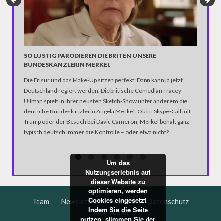
SO LUSTIG PARODIEREN DIE BRITEN UNSERE
'BOYGR
BUNDESKANZLERIN MERKEL
Man nehm
Die Frisur und das Make-Up sitzen perfekt: Dann kann ja jetzt
nackte O
Deutschland regiert werden. Die britische Comedian Tracey
großen Ge
Ullman spielt in ihrer neusten Sketch-Show unter anderem die
deutsche Bundeskanzlerin Angela Merkel. Ob im Skype-Call mit
Trump oder der Besuch bei David Cameron, Merkel behält ganz
typisch deutsch immer die Kontrolle – oder etwa nicht?
Um das
Nutzungserlebnis auf
dieser Website zu
optimieren, werden
Cookies eingesetzt.
Team
Newsletter
Kontakt
Datenschutz
Indem Sie die Seite
Impressum
nutzen, stimmen Sie der