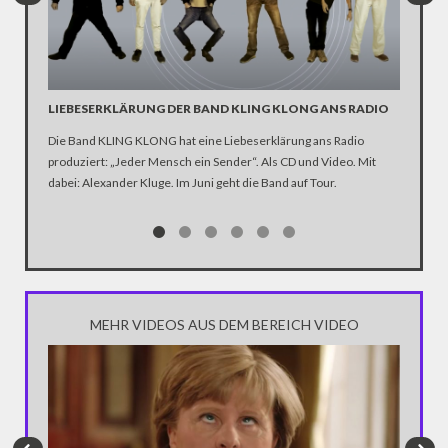
LIEBESERKLÄRUNG DER BAND KLING KLONG ANS RADIO
"WIR B
ANHÄN
Die Band KLING KLONG hat eine Liebeserklärung ans Radio
produziert: „Jeder Mensch ein Sender“. Als CD und Video. Mit
In der D
dabei: Alexander Kluge. Im Juni geht die Band auf Tour.
Katastro
über die
Notwendi
gewinne
MEHR VIDEOS AUS DEM BEREICH VIDEO