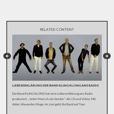
RELATED CONTENT
LIEBESERKLÄRUNG DER BAND KLING KLONG ANS RADIO
"WIR B
ANHÄN
Die Band KLING KLONG hat eine Liebeserklärung ans Radio
produziert: „Jeder Mensch ein Sender“. Als CD und Video. Mit
In der D
dabei: Alexander Kluge. Im Juni geht die Band auf Tour.
Katastro
über die