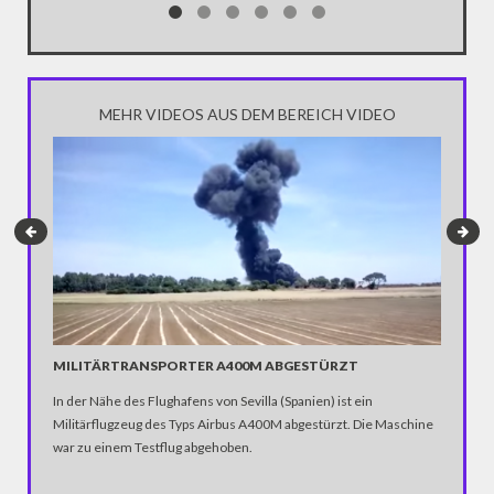
Notwendi
gewinne
MEHR VIDEOS AUS DEM BEREICH VIDEO
MILITÄRTRANSPORTER A400M ABGESTÜRZT
HELMUT
In der Nähe des Flughafens von Sevilla (Spanien) ist ein
Helmut Di
Militärflugzeug des Typs Airbus A400M abgestürzt. Die Maschine
Mächtige
war zu einem Testflug abgehoben.
die mörd
Schicker