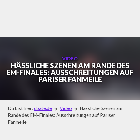
Skip
to
content
VIDEO
HÄSSLICHE SZENEN AM RANDE DES
EM-FINALES: AUSSCHREITUNGEN AUF
PARISER FANMEILE
Du bist hier:
dbate.de
Video
Hässliche Szenen am
Rande des EM-Finales: Ausschreitungen auf Pariser
Fanmeile
Video