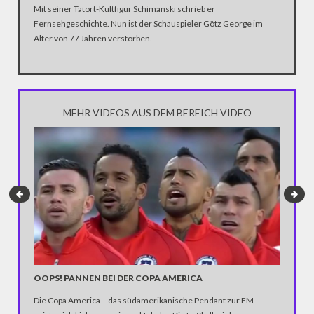
Mit seiner Tatort-Kultfigur Schimanski schrieb er
Fernsehgeschichte. Nun ist der Schauspieler Götz George im
Alter von 77 Jahren verstorben.
MEHR VIDEOS AUS DEM BEREICH VIDEO
TERROR
OOPS! PANNEN BEI DER COPA AMERICA
Die Behö
Die Copa America – das südamerikanische Pendant zur EM –