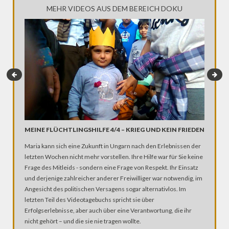
MEHR VIDEOS AUS DEM BEREICH DOKU
MEINE FLÜCHTLINGSHILFE 4/4 – KRIEG UND KEIN FRIEDEN
RÜCKKE
Maria kann sich eine Zukunft in Ungarn nach den Erlebnissen der
Astronau
letzten Wochen nicht mehr vorstellen. Ihre Hilfe war für Sie keine
Frage des Mitleids - sondern eine Frage von Respekt. Ihr Einsatz
und derjenige zahlreicher anderer Freiwilliger war notwendig, im
Angesicht des politischen Versagens sogar alternativlos. Im
letzten Teil des Videotagebuchs spricht sie über
Erfolgserlebnisse, aber auch über eine Verantwortung, die ihr
nicht gehört – und die sie nie tragen wollte.