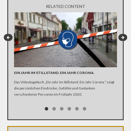
RELATED CONTENT
EIN JAHR IM STILLSTAND. EIN JAHR CORONA.
ARTE R
DER KA
Das Videotagebuch „Ein Jahr im Stillstand. Ein Jahr Corona.“ zeigt
die persönlichen Eindrücke, Gefühle und Gedanken
Was ist 
verschiedener Personen im Frühjahr 2020.
Ehen seg
Kirche Z