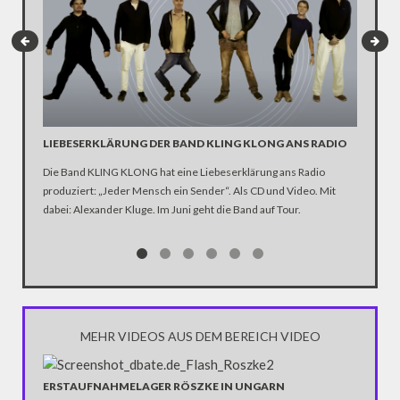
LIEBESERKLÄRUNG DER BAND KLING KLONG ANS RADIO
"WIR B
ANHÄN
Die Band KLING KLONG hat eine Liebeserklärung ans Radio
produziert: „Jeder Mensch ein Sender“. Als CD und Video. Mit
In der D
dabei: Alexander Kluge. Im Juni geht die Band auf Tour.
Katastro
über die
Notwendi
gewinne
MEHR VIDEOS AUS DEM BEREICH VIDEO
ERSTAUFNAHMELAGER RÖSZKE IN UNGARN
VERWAH