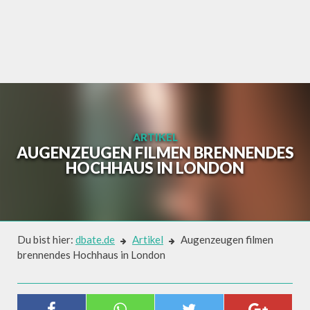
Skip
to
content
ARTIKEL
AUGENZEUGEN FILMEN BRENNENDES
HOCHHAUS IN LONDON
Du bist hier:
dbate.de
Artikel
Augenzeugen filmen
brennendes Hochhaus in London
Artikel
AUGENZEUGEN FILMEN