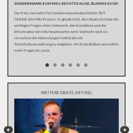
CSU WI
SUNDERMANN ZUM NSU: RECHTES AUGE, BLINDES AUGE!
„Wir sin
Der freie Journalist Tom Sundermann beobachtet für ZEIT
einer Fe
ONLINE den NSU-Prozess. Er glaubt nicht, dass Beate Zschäpe die
Bayerns 
wichtigen Fragen ndem Netzwerk, den Komplizen und der
Nun hat 
Infrastruktur des NSU beantworten wird. Vielmehr wird sie
ARD und
versuchen der lebenslangen Haftstrafe mit
sinnvoll 
Sicherheitsverwahrung zu entgehen. Am Ende bleiben vermutlich
Journali
mehr Fragen als zuvor.
gesproc
WEITERE DBATE ARTIKEL