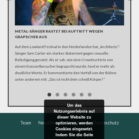
METAL-SÄNGER RASTET BEI AUFTRITT WEGEN
DEBATI
GRAPSCHER AUS
dbate.de
Auf dem Lowland Festival in den Niederlanden hat „Architects“-
an der B
Sänger Sam Carter ein starkes Statement gegen sexuelle
zeigen. 
Belästigung gesetzt. Als er sah, wie eine Crowdsurferin von
einem Konzertbesucher begrapscht wurde, fand er mehr als
deutliche Worte. Er kommentierte den Vorfall von der Bühne
unter anderem mit: „Das ist nicht dein scheiß Körper!“
Um das
Nutzungserlebnis auf
dieser Website zu
optimieren, werden
Team
Newsletter
Kontakt
Datenschutz
Cookies eingesetzt.
Impressum
Indem Sie die Seite