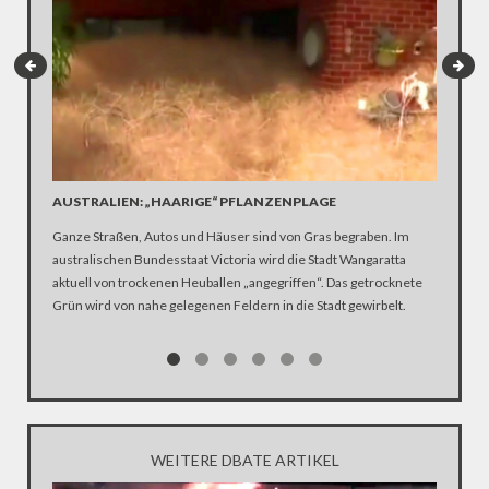
AUSTRALIEN: „HAARIGE“ PFLANZENPLAGE
INTERV
Ganze Straßen, Autos und Häuser sind von Gras begraben. Im
Der ehem
australischen Bundesstaat Victoria wird die Stadt Wangaratta
von 93 J
aktuell von trockenen Heuballen „angegriffen“. Das getrocknete
hinterläs
Grün wird von nahe gelegenen Feldern in die Stadt gewirbelt.
kleinen 
Annäheru
ein leid
Jahre na
Freitag“
bewusst 
Schrecke
WEITERE DBATE ARTIKEL
wesentlic
heraus k