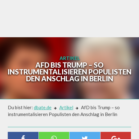
Skip
to
content
ARTIKEL
AFD BIS TRUMP – SO
INSTRUMENTALISIEREN POPULISTEN
DEN ANSCHLAG IN BERLIN
Du bist hier:
dbate.de
Artikel
AfD bis Trump – so
instrumentalisieren Populisten den Anschlag in Berlin
Artikel
AFD BIS TRUMP – SO