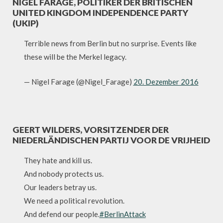
NIGEL FARAGE, POLITIKER DER BRITISCHEN
UNITED KINGDOM INDEPENDENCE PARTY
(UKIP)
Terrible news from Berlin but no surprise. Events like
these will be the Merkel legacy.
— Nigel Farage (@Nigel_Farage)
20. Dezember 2016
GEERT WILDERS, VORSITZENDER DER
NIEDERLÄNDISCHEN PARTIJ VOOR DE VRIJHEID
They hate and kill us.
And nobody protects us.
Our leaders betray us.
We need a political revolution.
And defend our people.
#BerlinAttack