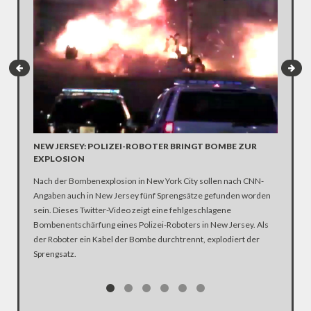
NEW JERSEY: POLIZEI-ROBOTER BRINGT BOMBE ZUR
FRANKR
EXPLOSION
VON CA
Nach der Bombenexplosion in New York City sollen nach CNN-
Die fran
Angaben auch in New Jersey fünf Sprengsätze gefunden worden
Flüchtli
sein. Dieses Twitter-Video zeigt eine fehlgeschlagene
dem inof
Bombenentschärfung eines Polizei-Roboters in New Jersey. Als
3000 von
der Roboter ein Kabel der Bombe durchtrennt, explodiert der
Landes v
Sprengsatz.
Camp ver