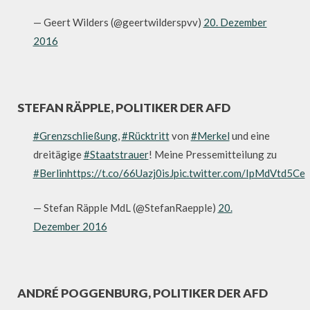
— Geert Wilders (@geertwilderspvv)
20. Dezember
2016
STEFAN RÄPPLE, POLITIKER DER AFD
#Grenzschließung
,
#Rücktritt
von
#Merkel
und eine
dreitägige
#Staatstrauer
! Meine Pressemitteilung zu
#Berlin
https://t.co/66Uazj0isJ
pic.twitter.com/IpMdVtd5Ce
— Stefan Räpple MdL (@StefanRaepple)
20.
Dezember 2016
ANDRÉ POGGENBURG, POLITIKER DER AFD