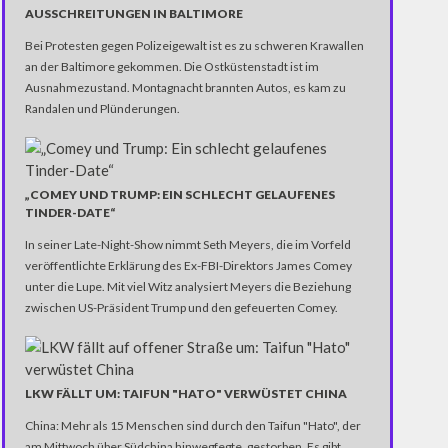
AUSSCHREITUNGEN IN BALTIMORE
Bei Protesten gegen Polizeigewalt ist es zu schweren Krawallen
an der Baltimore gekommen. Die Ostküstenstadt ist im
Ausnahmezustand. Montagnacht brannten Autos, es kam zu
Randalen und Plünderungen.
„COMEY UND TRUMP: EIN SCHLECHT GELAUFENES
TINDER-DATE“
In seiner Late-Night-Show nimmt Seth Meyers, die im Vorfeld
veröffentlichte Erklärung des Ex-FBI-Direktors James Comey
unter die Lupe. Mit viel Witz analysiert Meyers die Beziehung
zwischen US-Präsident Trump und den gefeuerten Comey.
LKW FÄLLT UM: TAIFUN "HATO" VERWÜSTET CHINA
China: Mehr als 15 Menschen sind durch den Taifun "Hato", der
am Mittwoch über Südchina hinwegfegte, gestorben. Es gibt