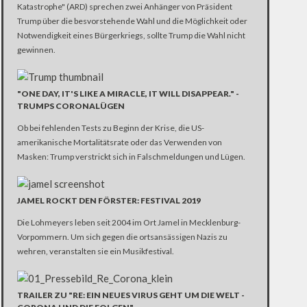
Katastrophe" (ARD) sprechen zwei Anhänger von Präsident
Trump über die besvorstehende Wahl und die Möglichkeit oder
Notwendigkeit eines Bürgerkriegs, sollte Trump die Wahl nicht
gewinnen.
"ONE DAY, IT'S LIKE A MIRACLE, IT WILL DISAPPEAR." -
TRUMPS CORONALÜGEN
Ob bei fehlenden Tests zu Beginn der Krise, die US-
amerikanische Mortalitätsrate oder das Verwenden von
Masken: Trump verstrickt sich in Falschmeldungen und Lügen.
JAMEL ROCKT DEN FÖRSTER: FESTIVAL 2019
Die Lohmeyers leben seit 2004 im Ort Jamel in Mecklenburg-
Vorpommern. Um sich gegen die ortsansässigen Nazis zu
wehren, veranstalten sie ein Musikfestival.
TRAILER ZU "RE: EIN NEUES VIRUS GEHT UM DIE WELT -