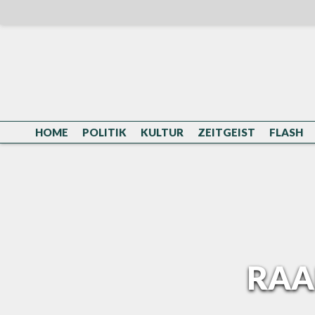
Skip
to
content
HOME
POLITIK
KULTUR
ZEITGEIST
FLASH
RAA