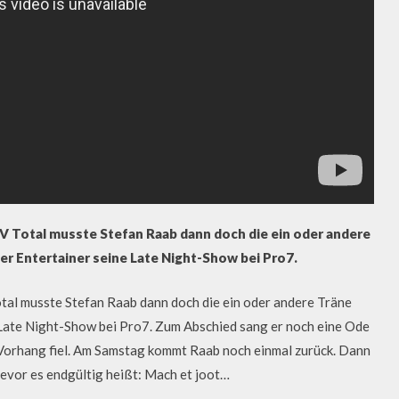
TV Total musste Stefan Raab dann doch die ein oder andere
er Entertainer seine Late Night-Show bei Pro7.
otal musste Stefan Raab dann doch die ein oder andere Träne
 Late Night-Show bei Pro7. Zum Abschied sang er noch eine Ode
e Vorhang fiel. Am Samstag kommt Raab noch einmal zurück. Dann
bevor es endgültig heißt: Mach et joot…