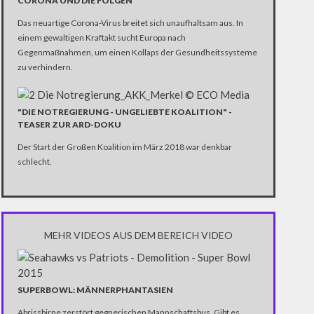
CORONA UND DIE FOLGEN"
Das neuartige Corona-Virus breitet sich unaufhaltsam aus. In
einem gewaltigen Kraftakt sucht Europa nach
Gegenmaßnahmen, um einen Kollaps der Gesundheitssysteme
zu verhindern.
"DIE NOTREGIERUNG - UNGELIEBTE KOALITION" -
TEASER ZUR ARD-DOKU
Der Start der Großen Koalition im März 2018 war denkbar
schlecht.
MEHR VIDEOS AUS DEM BEREICH VIDEO
SUPERBOWL: MÄNNERPHANTASIEN
Abrissbirne zerstört gegnerischen Mannschaftsbus. Gibt es