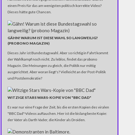
einen Preis für das am wenigsten politisch korrekte Video?
Dieses hätte gute Chancen.
GÄHN! WARUM IST DIESE WAHL SO LANGWEILIG?
(PROBONO MAGAZIN)
Dieses Jahr ist Bundestagswahl. Aber so richtig in Fahrt kommt
der Wahlkampf noch nicht. Zu leblos, findet das probono
Magazin. Die Meinungen zu gleich, die Politik nur mittig
ausgerichtet. Aber woran liegt's? Vielleicht an der Post-Politik
und Postdemokratie?
WITZIGE STARS WARS-KOPIE VON "BBC DAD"
Es war nur eine Frage der Zeit, bis die ersten Kopien des viralen
"BBC Dad"-Videos auftauchen. Hier ist die bislang beste Kopie:
der Vater als Darth Vader, die Kinder als Droiden.