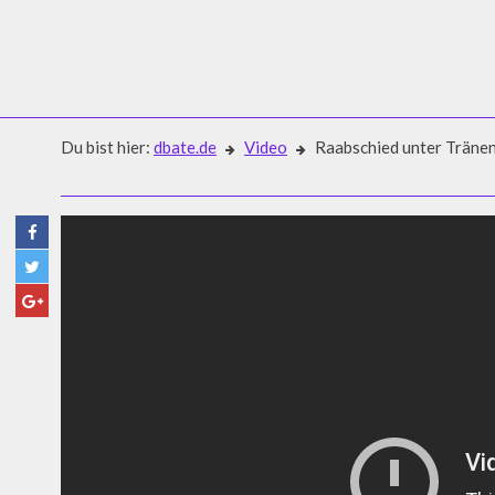
Du bist hier:
dbate.de
Video
Raabschied unter Träne
Video
RAABSCHIED UNTER TRÄNE