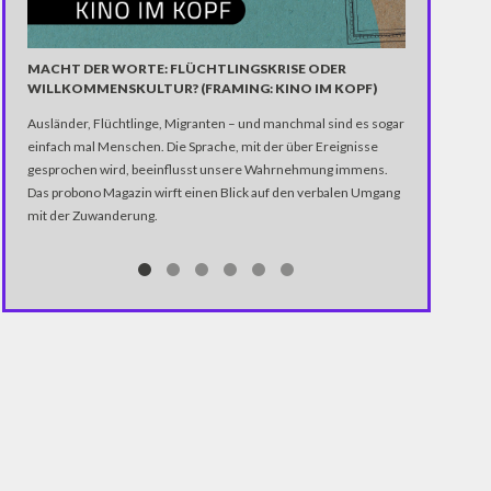
MACHT DER WORTE: FLÜCHTLINGSKRISE ODER
SHITSTORM 
WILLKOMMENSKULTUR? (FRAMING: KINO IM KOPF)
WEIT?
Ausländer, Flüchtlinge, Migranten – und manchmal sind es sogar
Menschen mit 
einfach mal Menschen. Die Sprache, mit der über Ereignisse
zusammen und 
gesprochen wird, beeinflusst unsere Wahrnehmung immens.
sie vor einer 
Das probono Magazin wirft einen Blick auf den verbalen Umgang
Kendall Jenne
mit der Zuwanderung.
alles ist gut.
einen Eklat.