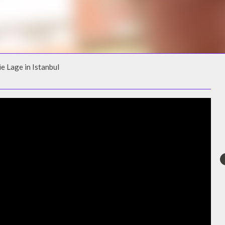
e Lage in Istanbul
E LAGE IN ISTANBUL