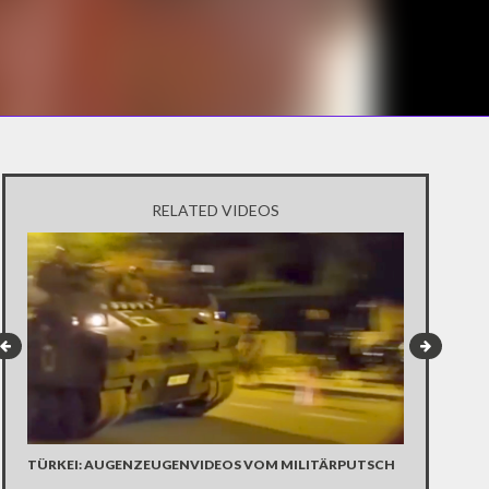
RELATED VIDEOS
TÜRKEI: AUGENZEUGENVIDEOS VOM MILITÄRPUTSCH
TAKSIM-PLAT