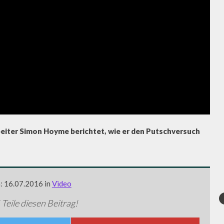
beiter Simon Hoyme berichtet, wie er den Putschversuch
m: 16.07.2016 in
Video
 Teile diesen Beitrag!