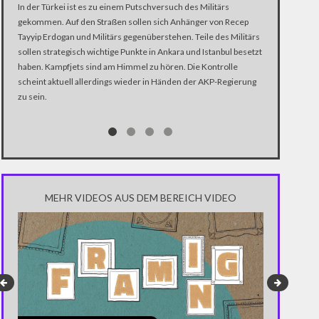
In der Türkei ist es zu einem Putschversuch des Militärs
In der Türkei 
gekommen. Auf den Straßen sollen sich Anhänger von Recep
gekommen. Die
Tayyip Erdogan und Militärs gegenüberstehen. Teile des Militärs
Militärs auf d
sollen strategisch wichtige Punkte in Ankara und Istanbul besetzt
festgenommen 
haben. Kampfjets sind am Himmel zu hören. Die Kontrolle
an-Kopf - umg
scheint aktuell allerdings wieder in Händen der AKP-Regierung
einer von den
zu sein.
viele dem Aufr
Putschisten en
MEHR VIDEOS AUS DEM BEREICH VIDEO