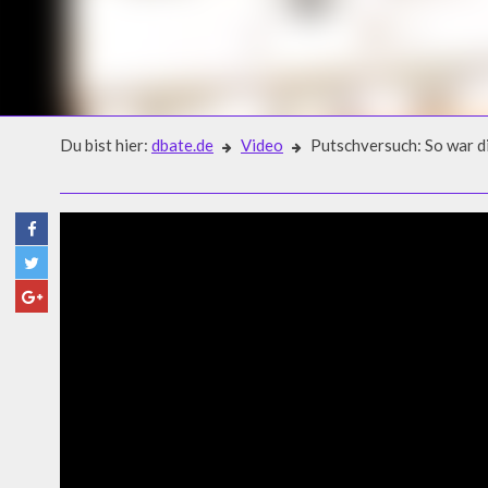
Du bist hier:
dbate.de
Video
Putschversuch: So war di
Video
PUTSCHVERSUCH: SO WAR DI