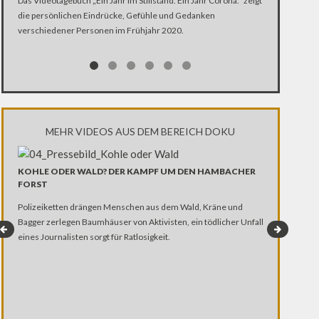
Das Videotagebuch „Ein Jahr im Stillstand. Ein Jahr Corona.“ zeigt
die persönlichen Eindrücke, Gefühle und Gedanken
verschiedener Personen im Frühjahr 2020.
MEHR VIDEOS AUS DEM BEREICH DOKU
KOHLE ODER WALD? DER KAMPF UM DEN HAMBACHER
FORST
Polizeiketten drängen Menschen aus dem Wald, Kräne und
Bagger zerlegen Baumhäuser von Aktivisten, ein tödlicher Unfall
eines Journalisten sorgt für Ratlosigkeit.
MEIN LEBEN 