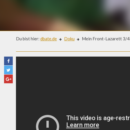
Du bist hier:
dbate.de
Doku
Mein Front-Lazarett 3/4:
Doku
MEIN FRONT-LAZARETT 3/4: