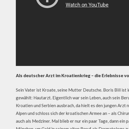
Als deutscher Arzt im Kroatienkrieg – die Erlebnisse von
Sein Vater ist Kroate, seine Mutter Deutsche. Boris Bill is
gewählt: Hautarzt. Eigentlich war sein Leben, auch sein Be
Kroatien und Serbien ausbrach, da hielt es den jungen Arzt n
Alpen und schloss sich der kroatischen Armee an – als Chirur
auch als Medziner. Mal blieb er nur ein paar Tage, dann ein
München, um Geld in seinem alten Beruf als Dermatologe zu 