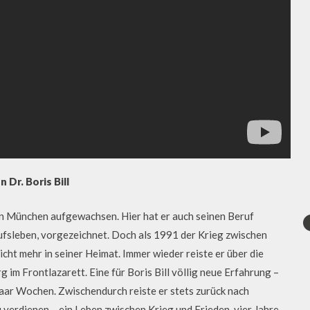
 Dr. Boris Bill
t in München aufgewachsen. Hier hat er auch seinen Beruf
rufsleben, vorgezeichnet. Doch als 1991 der Krieg zwischen
icht mehr in seiner Heimat. Immer wieder reiste er über die
g im Frontlazarett. Eine für Boris Bill völlig neue Erfahrung –
 paar Wochen. Zwischendurch reiste er stets zurück nach
verdienen – ein Leben zwischen Krieg und Frieden, vier Jahre