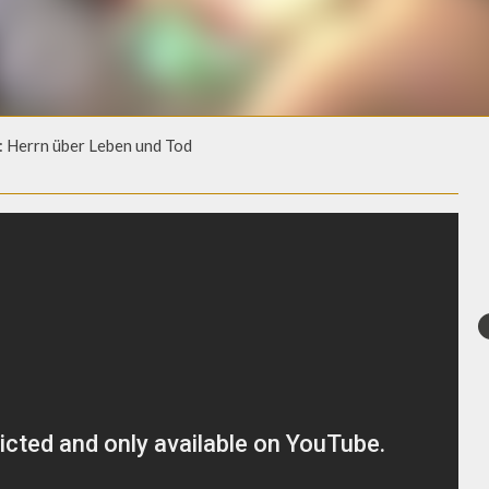
 Herrn über Leben und Tod
 HERRN ÜBER LEBEN UND TOD