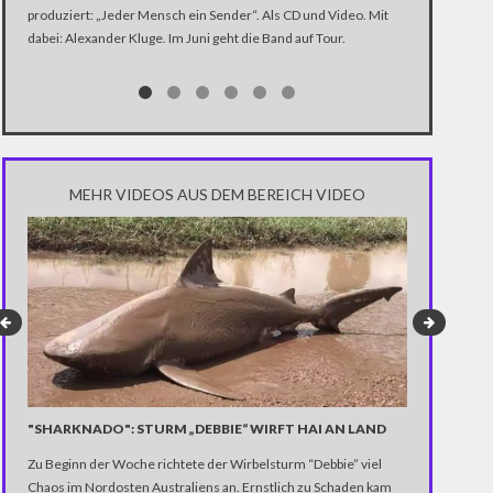
produziert: „Jeder Mensch ein Sender“. Als CD und Video. Mit
In der Dokume
dabei: Alexander Kluge. Im Juni geht die Band auf Tour.
Katastrophe" 
Trump über di
Notwendigkeit 
gewinnen.
MEHR VIDEOS AUS DEM BEREICH VIDEO
"SHARKNADO": STURM „DEBBIE“ WIRFT HAI AN LAND
"EINZELFAL
Zu Beginn der Woche richtete der Wirbelsturm “Debbie” viel
(PROBONO 
Chaos im Nordosten Australiens an. Ernstlich zu Schaden kam