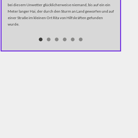
Karten wirken 
bei diesem Unwetter glücklicherweise niemand, bis auf ein ein
Statistiken ge
Meter langer Hai, der durch den Sturm an Land geworfen und auf
gutes Beispiel 
einer Straße im kleinen Ort Rita von Hilfskräften gefunden
vermeintlich S
wurde.
Links zu Press
die Karte wirk
diese Karte un
angeschaut. Da