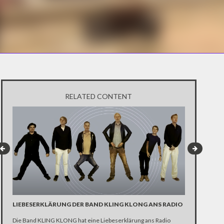
RELATED CONTENT
LIEBESERKLÄRUNG DER BAND KLING KLONG ANS RADIO
"WIR BRAUC
ANHÄNGER 
Die Band KLING KLONG hat eine Liebeserklärung ans Radio