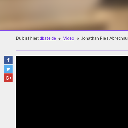
Du bist hier:
dbate.de
Video
Jonathan Pie’s Abrechnu
Video
JONATHAN PIE’S ABRECHNU