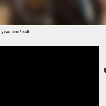
ng nach dem Brexit
NG NACH DEM BREXIT