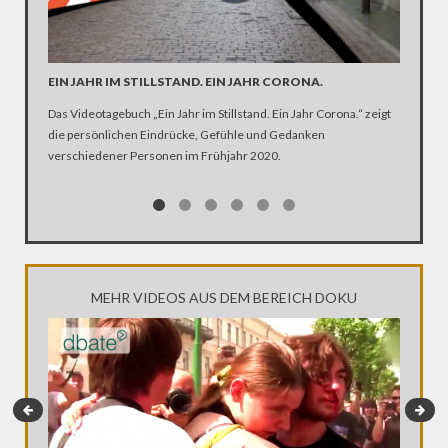
EIN JAHR IM STILLSTAND. EIN JAHR CORONA.
ARTE R
DER KA
Das Videotagebuch „Ein Jahr im Stillstand. Ein Jahr Corona.“ zeigt
die persönlichen Eindrücke, Gefühle und Gedanken
Was ist 
verschiedener Personen im Frühjahr 2020.
Ehen seg
Kirche Z
MEHR VIDEOS AUS DEM BEREICH DOKU