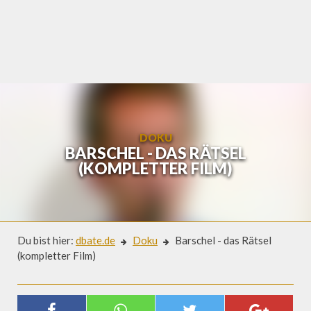
Skip
to
content
DOKU
BARSCHEL - DAS RÄTSEL
(KOMPLETTER FILM)
Du bist hier:
dbate.de
Doku
Barschel - das Rätsel
(kompletter Film)
Doku
BARSCHEL - DAS RÄTSEL