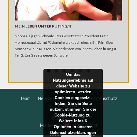
MEIN LEBEN UNTER PUTIN 2/4
HÖLLEN
CO?
Neonazis jagen Schwule. Per Gesetz stellt Präsident Putin
Wo sie z
Homosexualität mit Pädophilie praktisch gleich. Ein Film über
jahrhund
homosexuelle Russen. Sie berichten von ihrem Leben in Angst.
sogenann
Teil 2: Ein Gesetz gegen Schwule.
liegt auc
Hunde zu
Um das
Nutzungserlebnis auf
dieser Website zu
optimieren, werden
Cookies eingesetzt.
Team
Newsletter
Kontakt
Datenschutz
Indem Sie die Seite
Impressum
nutzen, stimmen Sie der
Cookie-Nutzung zu.
© 2016 dbate.de
Weitere Infos &
Made with
at
WERK4.1
Optionen in unseren
Datenschutzerklärungen